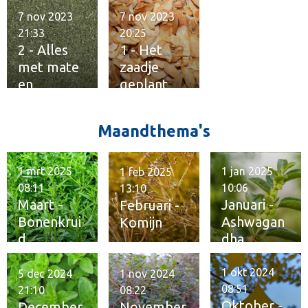
n
7 nov 2023
7 nov 2023
21:33
20:25
2 - Alles
1 - Het
met mate
zaadje
en
geplant
kwaliteit
Maandthema's
1 mrt 2025
1 jan 2025
1 feb 2025
08:11
10:06
13:10
Maart -
Januari -
Februari -
Bonenkrui
Ashwagan
Komijn
d
dha
1 okt 2024
5 dec 2024
1 nov 2024
08:51
21:10
08:22
Oktober -
December
November