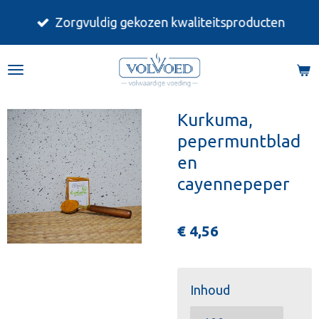
Ga
Zorgvuldig gekozen kwaliteitsproducten
direct
naar
de
hoofdinhoud
Kurkuma,
pepermuntblad
en
cayennepeper
€ 4,56
Inhoud