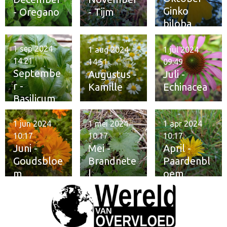
Ginko
- Oregano
- Tijm
biloba
1 sep 2024
1 aug 2024
1 jul 2024
14:21
14:51
09:49
Septembe
Augustus -
Juli -
r -
Kamille
Echinacea
Basilicum
1 jun 2024
1 mei 2024
1 apr 2024
10:17
10:17
10:17
Juni -
Mei -
April -
Goudsbloe
Brandnete
Paardenbl
m
l
oem