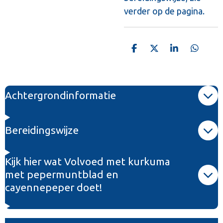
verder op de pagina.
D
D
S
D
e
e
h
e
l
e
a
l
e
l
r
e
n
e
n
Achtergrondinformatie
Bereidingswijze
Kijk hier wat Volvoed met kurkuma
met pepermuntblad en
cayennepeper doet!