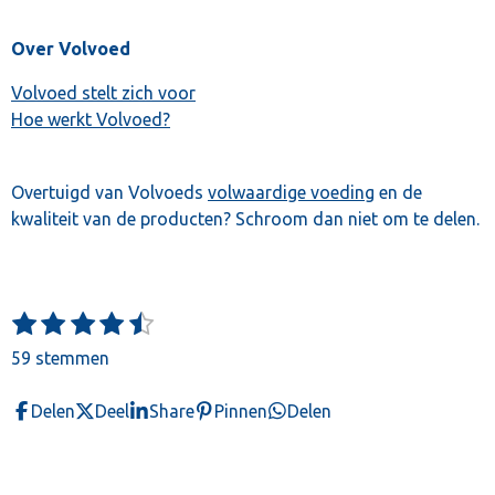
Over Volvoed
Volvoed stelt zich voor
Hoe werkt Volvoed?
Overtuigd van Volvoeds
volwaardige voeding
en de
kwaliteit van de producten? Schroom dan niet om te delen.
1
2
3
4
5
S
R
t
s
s
s
s
s
a
59 stemmen
e
t
t
t
t
t
t
m
e
e
e
e
e
m
i
Delen
Deel
Share
Pinnen
Delen
e
r
r
r
r
r
n
n
r
r
r
r
g
e
e
e
e
: