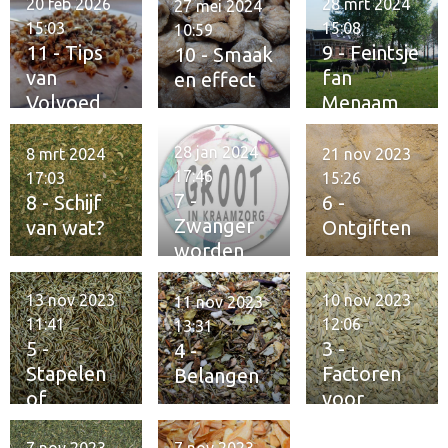
20 feb 2026
28 mrt 2024
27 mei 2024
e
15:03
15:08
10:59
n
11 - Tips
9 - Feintsje
10 - Smaak
van
fan
en effect
Volvoed
Menaam
28 jan 2024
8 mrt 2024
21 nov 2023
17:46
17:03
15:26
7 -
8 - Schijf
6 -
Zwanger
van wat?
Ontgiften
worden
13 nov 2023
10 nov 2023
11 nov 2023
11:41
12:06
13:31
5 -
3 -
4 -
Stapelen
Factoren
Belangen
of
voor
verzamele
fitheid