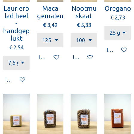
Laurierb
Maca
Nootmu
Oregano
lad heel
gemalen
skaat
€ 2,73
-
€ 3,49
€ 5,33
handgep
lukt
€ 2,54
In winkelw
In winkelwagen
In winkelwagen
In winkelwagen