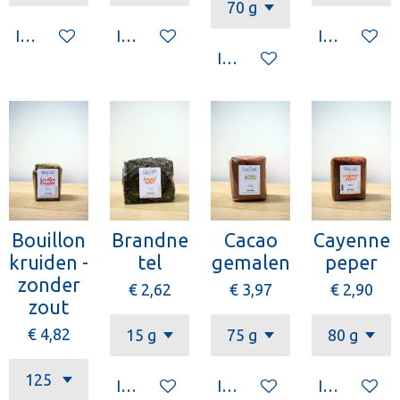
In winkelwagen
In winkelwagen
In winkelw
In winkelwagen
Bouillon
Brandne
Cacao
Cayenne
kruiden -
tel
gemalen
peper
zonder
€ 2,62
€ 3,97
€ 2,90
zout
€ 4,82
In winkelwagen
In winkelwagen
In winkelw