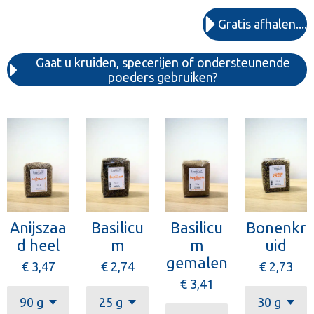
Gratis afhalen....
Gaat u kruiden, specerijen of ondersteunende
poeders gebruiken?
Anijszaa
Basilicu
Basilicu
Bonenkr
d heel
m
m
uid
gemalen
€ 3,47
€ 2,74
€ 2,73
€ 3,41