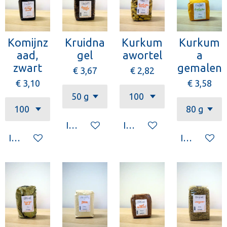
Komijnz
Kruidna
Kurkum
Kurkum
aad,
gel
awortel
a
zwart
gemalen
€ 3,67
€ 2,82
€ 3,10
€ 3,58
In winkelwagen
In winkelwagen
In winkelwagen
In winkelw