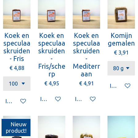
Koek en
Koek en
Koek en
Komijn
speculaa
speculaa
speculaa
gemalen
skruiden
skruiden
skruiden
€ 3,91
- Fris
-
-
Fris/sche
Mediterr
€ 4,88
rp
aan
€ 4,95
€ 4,91
In winkelw
In winkelwagen
In winkelwagen
In winkelwagen
Nieuw
product!