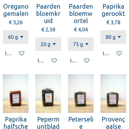
Oregano
Paarden
Paarden
Paprika
gemalen
bloemkr
bloemw
gerookt
uid
ortel
€ 3,26
€ 3,78
€ 2,58
€ 4,04
In winkelwagen
In winkelw
In winkelwagen
In winkelwagen
Paprika
Peperm
Peterseli
Provenç
halfsche
untblad
e
aalse