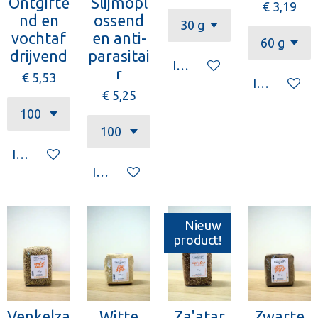
Ontgifte
Slijmopl
€ 3,19
nd en
ossend
vochtaf
en anti-
drijvend
parasitai
In winkelwagen
r
€ 5,53
In winkelw
€ 5,25
In winkelwagen
In winkelwagen
Nieuw
product!
Venkelza
Witte
Za'atar
Zwarte