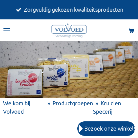
Ga
Zorgvuldig gekozen kwaliteitsproducten
direct
naar
de
hoofdinhoud
Welkom bij
»
Productgroepen
»
Kruid en
Volvoed
Specerij
Bezoek onze winkel!