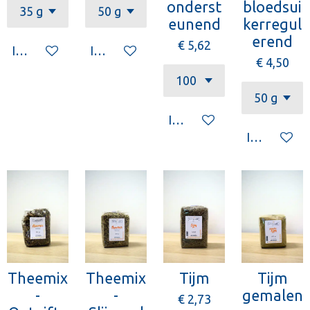
onderst
bloedsui
eunend
kerregul
erend
€ 5,62
In winkelwagen
In winkelwagen
€ 4,50
In winkelwagen
In winkelw
Theemix
Theemix
Tijm
Tijm
-
-
gemalen
€ 2,73