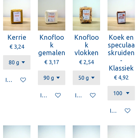
Kerrie
Knofloo
Knofloo
Koek en
k
k
speculaa
€ 3,24
gemalen
vlokken
skruiden
-
€ 3,17
€ 2,54
Klassiek
€ 4,92
In winkelwagen
In winkelwagen
In winkelwagen
In winkelw