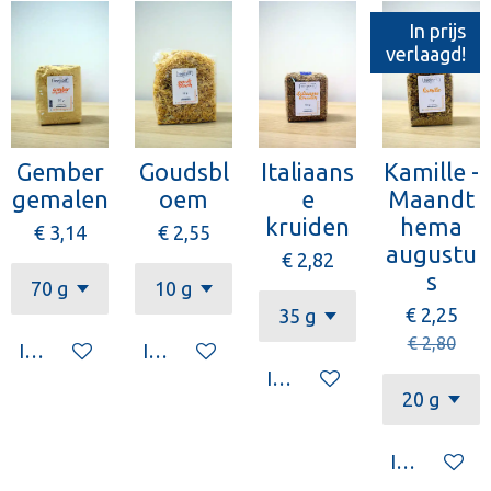
In prijs
verlaagd!
Gember
Goudsbl
Italiaans
Kamille -
gemalen
oem
e
Maandt
kruiden
hema
€ 3,14
€ 2,55
augustu
€ 2,82
s
€ 2,25
€ 2,80
In winkelwagen
In winkelwagen
In winkelwagen
In winkelw