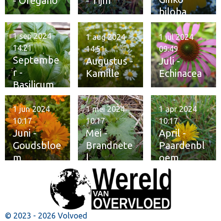
- Oregano
- Tijm
biloba
1 sep 2024
1 aug 2024
1 jul 2024
14:21
14:51
09:49
Septembe
Augustus -
Juli -
r -
Kamille
Echinacea
Basilicum
1 jun 2024
1 mei 2024
1 apr 2024
10:17
10:17
10:17
Juni -
Mei -
April -
Goudsbloe
Brandnete
Paardenbl
m
l
oem
© 2023 - 2026 Volvoed