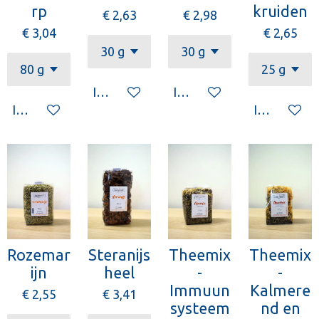
rp
kruiden
€ 2,63
€ 2,98
€ 3,04
€ 2,65
In winkelwagen
In winkelwagen
In winkelwagen
In winkelw
Rozemar
Steranijs
Theemix
Theemix
ijn
heel
-
-
Immuun
Kalmere
€ 2,55
€ 3,41
systeem
nd en