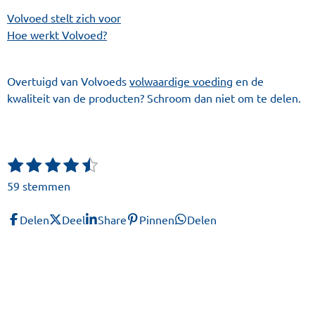
Volvoed stelt zich voor
Hoe werkt Volvoed?
Overtuigd van Volvoeds
volwaardige voeding
en de
kwaliteit van de producten? Schroom dan niet om te delen.
1
2
3
4
5
S
R
t
s
s
s
s
s
a
59 stemmen
e
t
t
t
t
t
t
m
e
e
e
e
e
i
m
Delen
Deel
Share
Pinnen
Delen
r
r
r
r
r
n
e
r
r
r
r
n
g
e
e
e
e
:
n
n
n
n
4
.