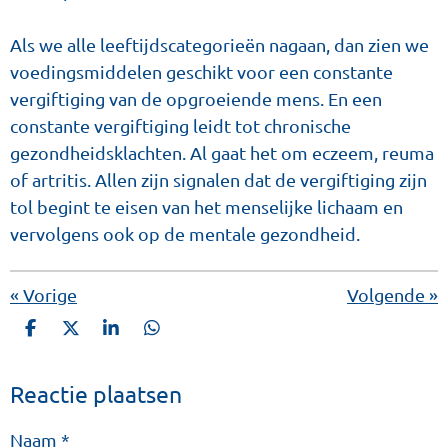
Als we alle leeftijdscategorieën nagaan, dan zien we
voedingsmiddelen geschikt voor een constante
vergiftiging van de opgroeiende mens. En een
constante vergiftiging leidt tot chronische
gezondheidsklachten. Al gaat het om eczeem, reuma
of artritis. Allen zijn signalen dat de vergiftiging zijn
tol begint te eisen van het menselijke lichaam en
vervolgens ook op de mentale gezondheid.
«
Vorige
Volgende
»
D
D
S
D
e
e
h
e
l
e
a
l
Reactie plaatsen
e
l
r
e
n
e
n
Naam *