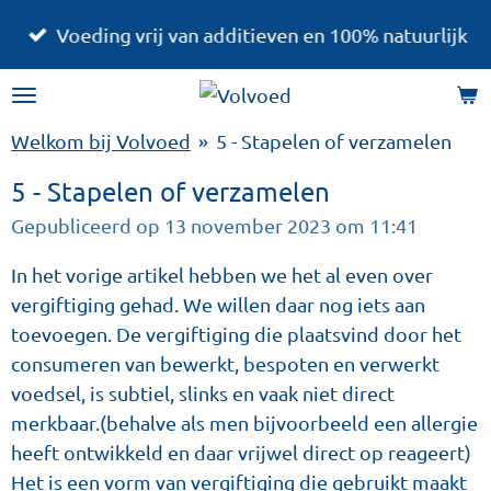
Ga
Voeding vrij van additieven en 100% natuurlijk
direct
naar
de
Welkom bij Volvoed
»
5 - Stapelen of verzamelen
hoofdinhoud
5 - Stapelen of verzamelen
Gepubliceerd op 13 november 2023 om 11:41
In het vorige artikel hebben we het al even over
vergiftiging gehad. We willen daar nog iets aan
toevoegen. De vergiftiging die plaatsvind door het
consumeren van bewerkt, bespoten en verwerkt
voedsel, is subtiel, slinks en vaak niet direct
merkbaar.(behalve als men bijvoorbeeld een allergie
heeft ontwikkeld en daar vrijwel direct op reageert)
Het is een vorm van vergiftiging die gebruikt maakt