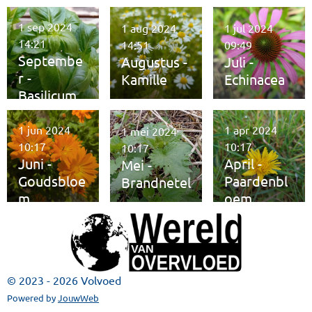
1 sep 2024
1 aug 2024
1 jul 2024
14:21
14:51
09:49
Septembe
Augustus -
Juli -
r -
Kamille
Echinacea
Basilicum
1 jun 2024
1 apr 2024
1 mei 2024
10:17
10:17
10:17
Juni -
April -
Mei -
Goudsbloe
Paardenbl
Brandnetel
m
oem
© 2023 - 2026 Volvoed
Powered by
JouwWeb