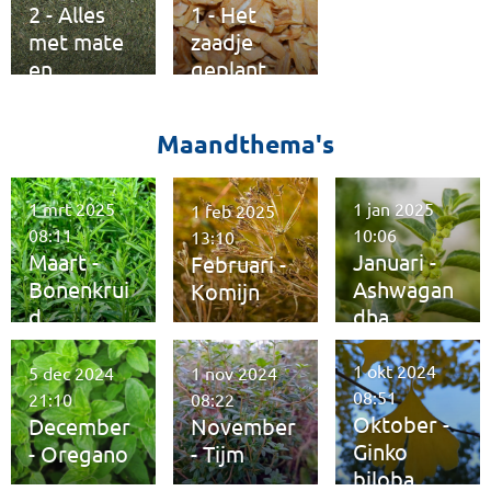
2 - Alles
1 - Het
met mate
zaadje
en
geplant
kwaliteit
Maandthema's
1 mrt 2025
1 jan 2025
1 feb 2025
08:11
10:06
13:10
Maart -
Januari -
Februari -
Bonenkrui
Ashwagan
Komijn
d
dha
1 okt 2024
5 dec 2024
1 nov 2024
08:51
21:10
08:22
Oktober -
December
November
Ginko
- Oregano
- Tijm
biloba