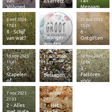
van
fan
en effect
Volvoed
Menaam
28 jan 2024
8 mrt 2024
21 nov 2023
17:46
17:03
15:26
7 -
8 - Schijf
6 -
Zwanger
van wat?
Ontgiften
worden
13 nov 2023
10 nov 2023
11 nov 2023
11:41
12:06
13:31
5 -
3 -
4 -
Stapelen
Factoren
Belangen
of
voor
verzamele
fitheid
n
7 nov 2023
7 nov 2023
21:33
20:25
2 - Alles
1 - Het
met mate
zaadje