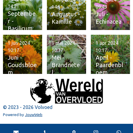
14:21
14:51
09:49
Septembe
Augustus -
Juli -
r -
Kamille
Echinacea
Basilicum
1 jun 2024
1 mei 2024
1 apr 2024
10:17
10:17
10:17
Juni -
Mei -
April -
Goudsbloe
Brandnete
Paardenbl
m
l
oem
© 2023 - 2026 Volvoed
Powered by
JouwWeb