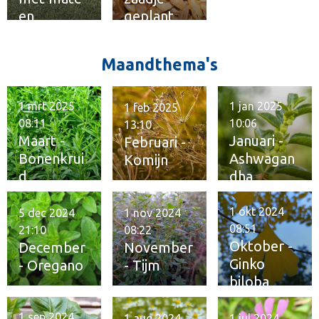
en
geplant
kwaliteit
Maandthema's
1 mrt 2025
1 jan 2025
1 feb 2025
08:11
10:06
13:10
Maart -
Januari -
Februari -
Bonenkrui
Ashwagan
Komijn
d
dha
1 okt 2024
5 dec 2024
1 nov 2024
08:51
21:10
08:22
Oktober -
December
November
Ginko
- Oregano
- Tijm
biloba
1 sep 2024
1 aug 2024
1 jul 2024