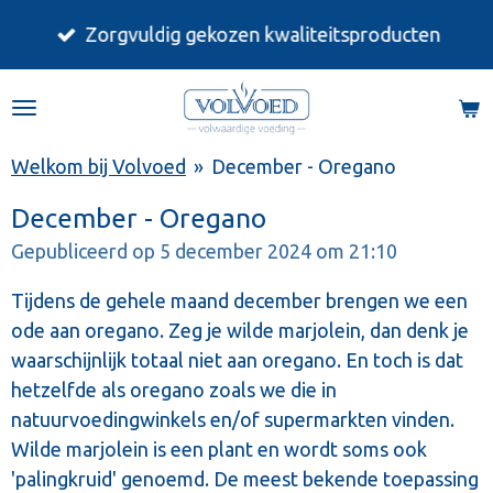
Ga
Zorgvuldig gekozen kwaliteitsproducten
direct
naar
de
hoofdinhoud
Welkom bij Volvoed
»
December - Oregano
December - Oregano
Gepubliceerd op 5 december 2024 om 21:10
Tijdens de gehele maand december brengen we een
ode aan oregano. Zeg je wilde marjolein, dan denk je
waarschijnlijk totaal niet aan oregano. En toch is dat
hetzelfde als oregano zoals we die in
natuurvoedingwinkels en/of supermarkten vinden.
Wilde marjolein is een plant en wordt soms ook
'palingkruid' genoemd. De meest bekende toepassing