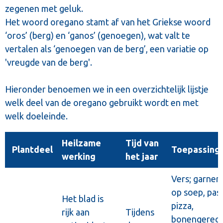
zegenen met geluk.
Het woord oregano stamt af van het Griekse woord
‘oros’ (berg) en ‘ganos’ (genoegen), wat valt te
vertalen als ‘genoegen van de berg’, een variatie op
'vreugde van de berg'.
Hieronder benoemen we in een overzichtelijk lijstje
welk deel van de oregano gebruikt wordt en met
welk doeleinde.
Heilzame
Tijd van
Plantdeel
Toepassing
werking
het jaar
Vers; garner
op soep, past
Het blad is
pizza,
rijk aan
Tijdens
bonengerech