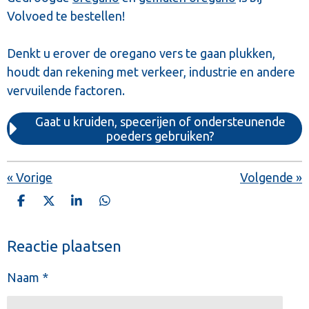
Volvoed te bestellen!
Denkt u erover de oregano vers te gaan plukken,
houdt dan rekening met verkeer, industrie en andere
vervuilende factoren.
Gaat u kruiden, specerijen of ondersteunende
poeders gebruiken?
«
Vorige
Volgende
»
D
D
S
D
e
e
h
e
l
e
a
l
e
l
r
e
Reactie plaatsen
n
e
n
Naam *