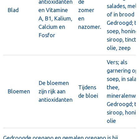
antioxidanten
de
salades, mel
Blad
en Vitamine
zomer
of in brood
A, B1, Kalium,
en
Gedroogd; th
Calcium en
nazomer.
soep, honing
Fosfor
siroop, tinctu
olie, zeep
Vers; als
garnering op
soep, in sala
De bloemen
Tijdens
thee,
Bloemen
zijn rijk aan
de bloei
mineralenwa
antioxidanten
Gedroogd; th
siroop, honin
olie
Gedroogde
oregano
en
gemalen oregano
is bij