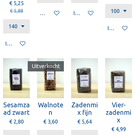
€ 5,25
€ 5,88
Houd mij op de hoogte
In winkelwagen
In winkelw
In winkelwagen
Uitverkocht
Sesamza
Walnote
Zadenmi
Vier-
ad zwart
n
x fijn
zadenmi
x
€ 2,80
€ 3,60
€ 5,64
€ 4,99