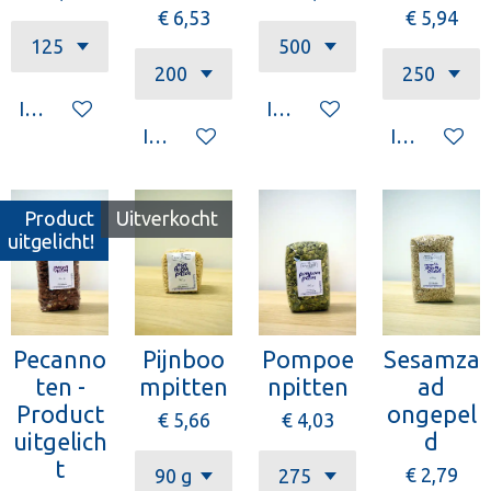
€ 6,53
€ 5,94
In winkelwagen
In winkelwagen
In winkelwagen
In winkelw
Product
Uitverkocht
uitgelicht!
Pecanno
Pijnboo
Pompoe
Sesamza
ten -
mpitten
npitten
ad
Product
ongepel
€ 5,66
€ 4,03
uitgelich
d
t
€ 2,79