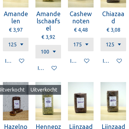
Amande
Amande
Cashew
Chiazaa
len
lschaafs
noten
d
el
€ 3,97
€ 4,48
€ 3,08
€ 3,92
In winkelwagen
In winkelwagen
In winkelw
In winkelwagen
Uitverkocht
Uitverkocht
Hazelno
Hennepz
Lijnzaad
Lijnzaad