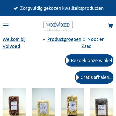
Ga
Zorgvuldig gekozen kwaliteitsproducten
direct
naar
de
hoofdinhoud
Welkom bij
»
Productgroepen
»
Noot en
Volvoed
Zaad
Bezoek onze winkel!
Gratis afhalen....