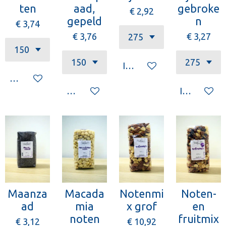
ten
aad,
gebroke
€ 2,92
gepeld
n
€ 3,74
€ 3,76
€ 3,27
In winkelwagen
Houd mij op de hoogte
Houd mij op de hoogte
In winkelw
Maanza
Macada
Notenmi
Noten-
ad
mia
x grof
en
noten
fruitmix
€ 3,12
€ 10,92