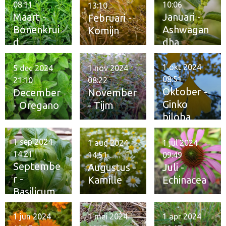
08:11
10:06
13:10
Maart -
Januari -
Februari -
Bonenkrui
Ashwagan
Komijn
d
dha
1 okt 2024
5 dec 2024
1 nov 2024
08:51
21:10
08:22
Oktober -
December
November
Ginko
- Oregano
- Tijm
biloba
1 sep 2024
1 aug 2024
1 jul 2024
14:21
14:51
09:49
Septembe
Augustus -
Juli -
r -
Kamille
Echinacea
Basilicum
1 jun 2024
1 mei 2024
1 apr 2024