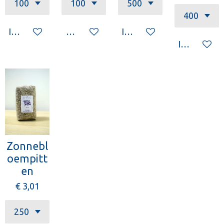
In winkelwagen
Houd mij op de hoogte
In winkelwagen
In winkelw
Zonnebl
oempitt
en
€ 3,01