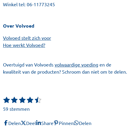
Winkel tel:
06-11773245
Over Volvoed
Volvoed stelt zich voor
Hoe werkt Volvoed?
Overtuigd van Volvoeds
volwaardige voeding
en de
kwaliteit van de producten? Schroom dan niet om te delen.
1
2
3
4
5
S
R
t
s
s
s
s
s
a
59 stemmen
e
t
t
t
t
t
t
m
e
e
e
e
e
i
m
Delen
Deel
Share
Pinnen
Delen
r
r
r
r
r
n
e