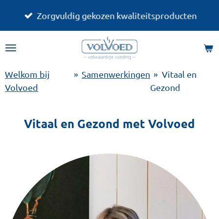
Ga
Zorgvuldig gekozen kwaliteitsproducten
direct
naar
de
hoofdinhoud
Welkom bij
»
Samenwerkingen
»
Vitaal en
Volvoed
Gezond
Vitaal en Gezond met Volvoed