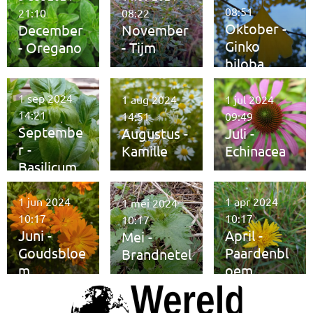
08:51
21:10
08:22
Oktober -
December
November
Ginko
- Oregano
- Tijm
biloba
1 sep 2024
1 aug 2024
1 jul 2024
14:21
14:51
09:49
Septembe
Augustus -
Juli -
r -
Kamille
Echinacea
Basilicum
1 jun 2024
1 apr 2024
1 mei 2024
10:17
10:17
10:17
Juni -
April -
Mei -
Goudsbloe
Paardenbl
Brandnetel
m
oem