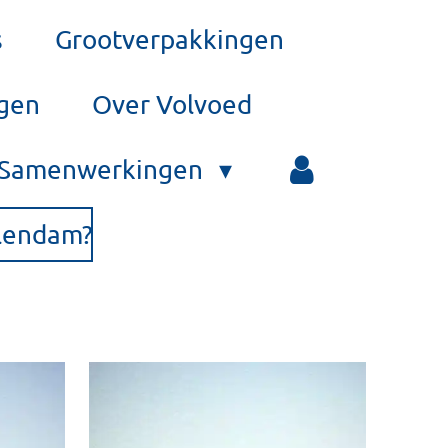
s
Grootverpakkingen
rgen
Over Volvoed
Samenwerkingen
olendam?