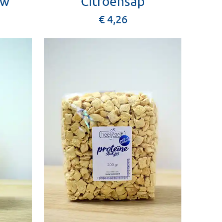
uw
Citroensap
€ 4,26