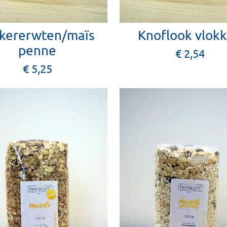
kkererwten/maïs
Knoflook vlok
penne
€ 2,54
€ 5,25