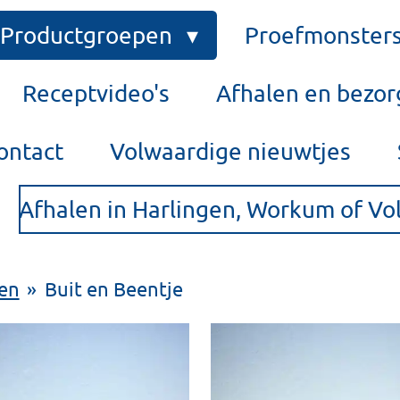
Productgroepen
Proefmonster
Receptvideo's
Afhalen en bezo
ontact
Volwaardige nieuwtjes
Afhalen in Harlingen, Workum of V
en
»
Buit en Beentje