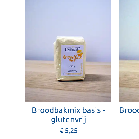
Broodbakmix basis -
Broo
glutenvrij
€ 5,25