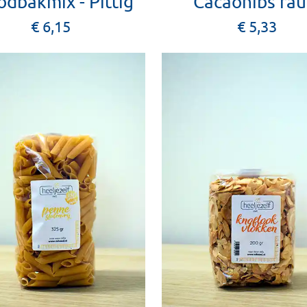
odbakmix - Pittig
Cacaonibs ra
€ 6,15
€ 5,33