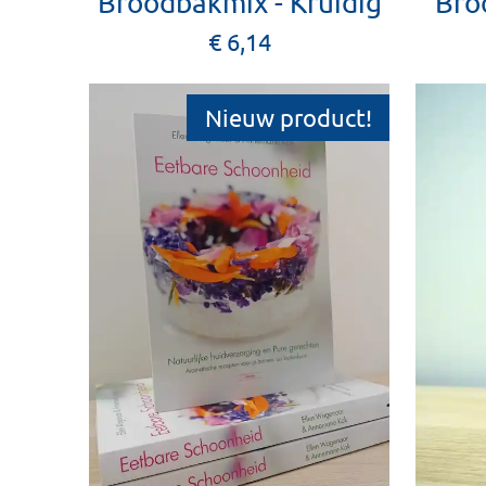
Broodbakmix - Kruidig
Bro
€ 6,14
Nieuw product!