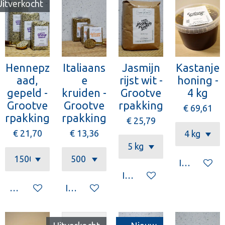
Uitverkocht
Hennepz
Italiaans
Jasmijn
Kastanje
aad,
e
rijst wit -
honing -
gepeld -
kruiden -
Grootve
4 kg
Grootve
Grootve
rpakking
€ 69,61
rpakking
rpakking
€ 25,79
€ 21,70
€ 13,36
In winkelw
In winkelwagen
Houd mij op de hoogte
In winkelwagen