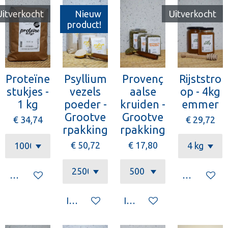
Uitverkocht
Nieuw
Uitverkocht
product!
Proteïne
Psyllium
Provenç
Rijststro
stukjes -
vezels
aalse
op - 4kg
1 kg
poeder -
kruiden -
emmer
Grootve
Grootve
€ 34,74
€ 29,72
rpakking
rpakking
€ 50,72
€ 17,80
Houd mij op de hoogte
Houd mij o
In winkelwagen
In winkelwagen