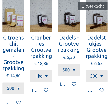
Uitverkocht
Citroens
Cranber
Dadels -
Dadelst
chil
ries -
Grootve
ukjes -
gemalen
Grootve
rpakking
Grootve
-
rpakking
rpakking
€ 6,30
Grootve
€ 18,86
€ 6,65
rpakking
€ 14,60
In winkelwagen
In winkelwagen
Houd mij o
In winkelwagen