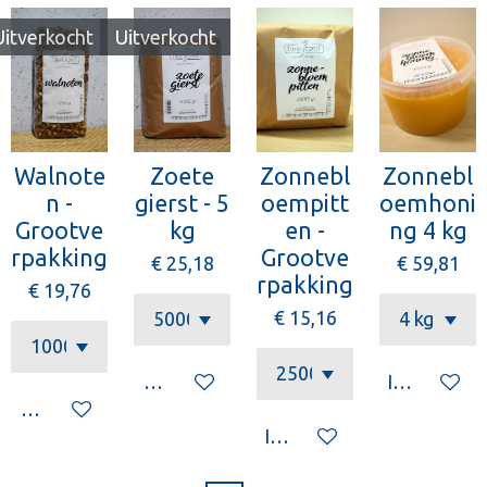
Uitverkocht
Uitverkocht
Walnote
Zoete
Zonnebl
Zonnebl
n -
gierst - 5
oempitt
oemhoni
Grootve
kg
en -
ng 4 kg
rpakking
Grootve
€ 25,18
€ 59,81
rpakking
€ 19,76
€ 15,16
Houd mij op de hoogte
In winkelw
Houd mij op de hoogte
In winkelwagen