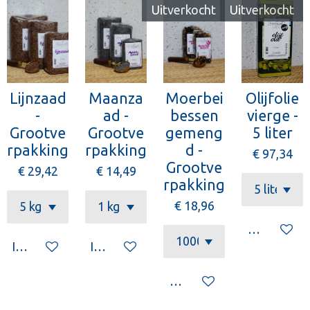
Uitverkocht
Uitverkocht
Lijnzaad
Maanza
Moerbei
Olijfolie
-
ad -
bessen
vierge -
Grootve
Grootve
gemeng
5 liter
rpakking
rpakking
d -
€ 97,34
Grootve
€ 29,42
€ 14,49
rpakking
€ 18,96
Houd mij o
In winkelwagen
In winkelwagen
Houd mij op de hoogte