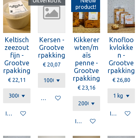
Uitverkocht
Nieuw
product!
Keltisch
Kersen -
Kikkerer
Knofloo
zeezout
Grootve
wten/m
kvlokke
fijn -
rpakking
aïs
n -
Grootve
penne -
Grootve
€ 20,07
rpakking
Grootve
rpakking
rpakking
€ 22,11
€ 26,80
€ 23,16
Houd mij op de hoogte
In winkelwagen
In winkelw
In winkelwagen