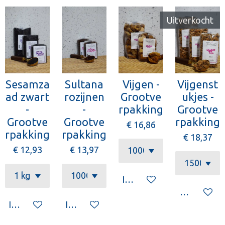
Uitverkocht
Sesamza
Sultana
Vijgen -
Vijgenst
ad zwart
rozijnen
Grootve
ukjes -
-
-
rpakking
Grootve
Grootve
Grootve
rpakking
€ 16,86
rpakking
rpakking
€ 18,37
€ 12,93
€ 13,97
In winkelwagen
Houd mij o
In winkelwagen
In winkelwagen