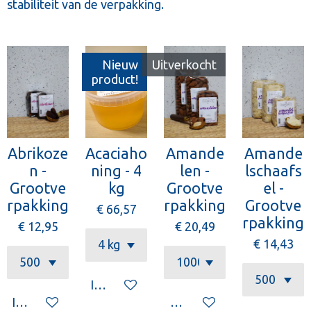
stabiliteit van de verpakking.
Nieuw
Uitverkocht
product!
Abrikoze
Acaciaho
Amande
Amande
n -
ning - 4
len -
lschaafs
Grootve
kg
Grootve
el -
rpakking
rpakking
Grootve
€ 66,57
rpakking
€ 12,95
€ 20,49
€ 14,43
In winkelwagen
In winkelwagen
Houd mij op de hoogte