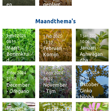
en
geplant
kwaliteit
Maandthema's
1 mrt 2025
1 jan 2025
1 feb 2025
08:11
10:06
13:10
Maart -
Januari -
Februari -
Bonenkrui
Ashwagan
Komijn
d
dha
1 okt 2024
5 dec 2024
1 nov 2024
08:51
21:10
08:22
Oktober -
December
November
Ginko
- Oregano
- Tijm
biloba
1 sep 2024
1 aug 2024
1 jul 2024