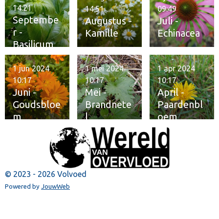
14:21
14:51
09:49
Septembe
Augustus -
Juli -
r -
Kamille
Echinacea
Basilicum
1 jun 2024
1 mei 2024
1 apr 2024
10:17
10:17
10:17
Juni -
Mei -
April -
Goudsbloe
Brandnete
Paardenbl
m
l
oem
© 2023 - 2026 Volvoed
Powered by
JouwWeb