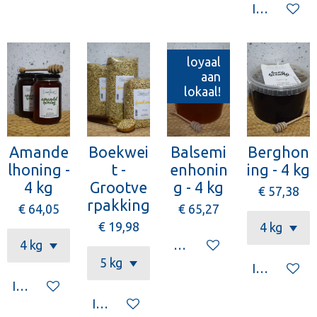
In winkelw
loyaal
aan
lokaal!
Amande
Boekwei
Balsemi
Berghon
lhoning -
t -
enhonin
ing - 4 kg
4 kg
Grootve
g - 4 kg
€ 57,38
rpakking
€ 64,05
€ 65,27
€ 19,98
Houd mij op de hoogte
In winkelw
In winkelwagen
In winkelwagen