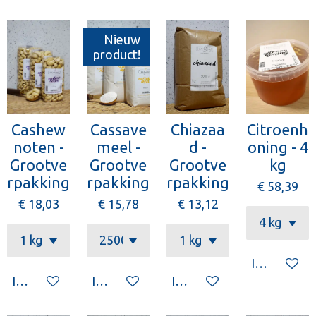
Nieuw
product!
Cashew
Cassave
Chiazaa
Citroenh
noten -
meel -
d -
oning - 4
Grootve
Grootve
Grootve
kg
rpakking
rpakking
rpakking
€ 58,39
€ 18,03
€ 15,78
€ 13,12
In winkelw
In winkelwagen
In winkelwagen
In winkelwagen