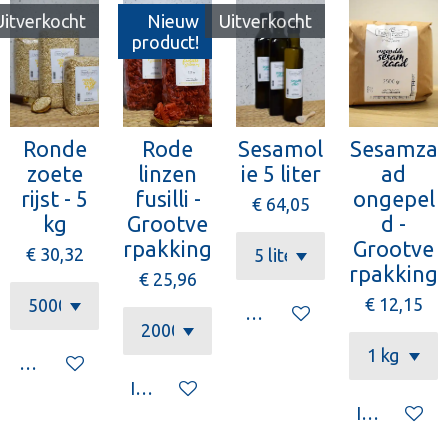
Uitverkocht
Nieuw
Uitverkocht
product!
Ronde
Rode
Sesamol
Sesamza
zoete
linzen
ie 5 liter
ad
rijst - 5
fusilli -
ongepel
€ 64,05
kg
Grootve
d -
rpakking
Grootve
€ 30,32
rpakking
€ 25,96
€ 12,15
Houd mij op de hoogte
Houd mij op de hoogte
In winkelwagen
In winkelw