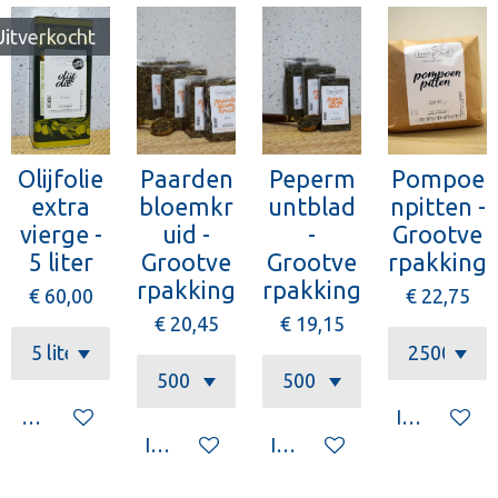
Uitverkocht
Olijfolie
Paarden
Peperm
Pompoe
extra
bloemkr
untblad
npitten -
vierge -
uid -
-
Grootve
5 liter
Grootve
Grootve
rpakking
rpakking
rpakking
€ 60,00
€ 22,75
€ 20,45
€ 19,15
Houd mij op de hoogte
In winkelw
In winkelwagen
In winkelwagen