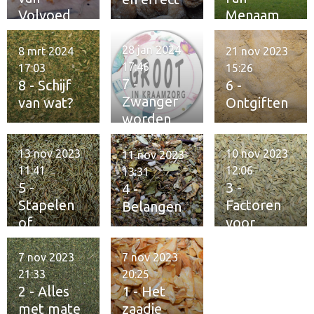
Volvoed
Menaam
28 jan 2024
8 mrt 2024
21 nov 2023
17:46
17:03
15:26
7 -
8 - Schijf
6 -
Zwanger
van wat?
Ontgiften
worden
13 nov 2023
10 nov 2023
11 nov 2023
11:41
12:06
13:31
5 -
3 -
4 -
Stapelen
Factoren
Belangen
of
voor
verzamele
fitheid
n
7 nov 2023
7 nov 2023
21:33
20:25
2 - Alles
1 - Het
met mate
zaadje