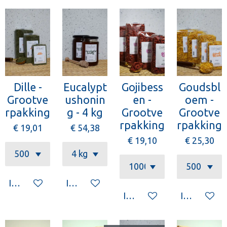
Dille -
Eucalypt
Gojibess
Goudsbl
Grootve
ushonin
en -
oem -
rpakking
g - 4 kg
Grootve
Grootve
rpakking
rpakking
€ 19,01
€ 54,38
€ 19,10
€ 25,30
In winkelwagen
In winkelwagen
In winkelwagen
In winkelw