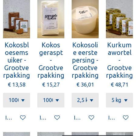
Kokosbl
Kokos
Kokosoli
Kurkum
oesems
geraspt
e eerste
awortel
uiker -
-
persing -
-
Grootve
Grootve
Grootve
Grootve
rpakking
rpakking
rpakking
rpakking
€ 13,58
€ 15,27
€ 36,01
€ 48,71
In winkelwagen
In winkelwagen
In winkelwagen
In winkelw