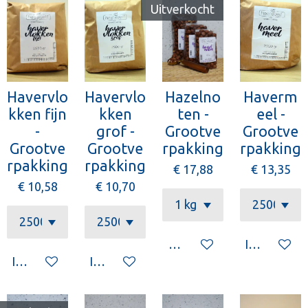
Uitverkocht
Havervlo
Havervlo
Hazelno
Haverm
kken fijn
kken
ten -
eel -
-
grof -
Grootve
Grootve
Grootve
Grootve
rpakking
rpakking
rpakking
rpakking
€ 17,88
€ 13,35
€ 10,58
€ 10,70
Houd mij op de hoogte
In winkelw
In winkelwagen
In winkelwagen