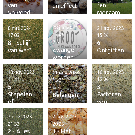
van
fan
en effect
Volvoed
Menaam
28 jan 2024
8 mrt 2024
21 nov 2023
17:46
17:03
15:26
7 -
8 - Schijf
6 -
Zwanger
van wat?
Ontgiften
worden
13 nov 2023
10 nov 2023
11 nov 2023
11:41
12:06
13:31
5 -
3 -
4 -
Stapelen
Factoren
Belangen
of
voor
verzamele
fitheid
n
7 nov 2023
7 nov 2023
21:33
20:25
2 - Alles
1 - Het