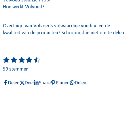
Hoe werkt Volvoed?
Overtuigd van Volvoeds
volwaardige voeding
en de
kwaliteit van de producten? Schroom dan niet om te delen.
1
2
3
4
5
S
R
t
s
s
s
s
s
a
59 stemmen
e
t
t
t
t
t
t
m
e
e
e
e
e
m
i
Delen
Deel
Share
Pinnen
Delen
e
r
r
r
r
r
n
n
r
r
r
r
g
e
e
e
e
:
n
n
n
n
4
.
3