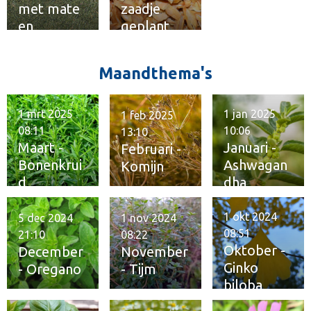
met mate
zaadje
en
geplant
kwaliteit
Maandthema's
1 mrt 2025
1 jan 2025
1 feb 2025
08:11
10:06
13:10
Maart -
Januari -
Februari -
Bonenkrui
Ashwagan
Komijn
d
dha
1 okt 2024
5 dec 2024
1 nov 2024
08:51
21:10
08:22
Oktober -
December
November
Ginko
- Oregano
- Tijm
biloba