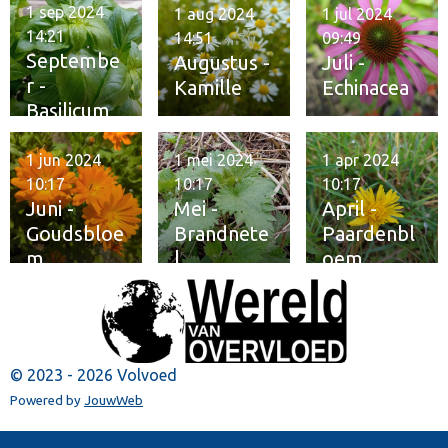
1 sep 2024
1 aug 2024
1 jul 2024
14:21
14:51
09:49
Septembe
Augustus -
Juli -
r -
Kamille
Echinacea
Basilicum
1 jun 2024
1 mei 2024
1 apr 2024
10:17
10:17
10:17
Juni -
Mei -
April -
Goudsbloe
Brandnete
Paardenbl
m
l
oem
© 2023 - 2026 Volvoed
Powered by
JouwWeb