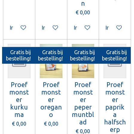
n
€ 0,00
In winkelwagen
In winkelwagen
In winkelwagen
In winkelw
Gratis bij
Gratis bij
Gratis bij
Gratis bij
bestelling!
bestelling!
bestelling!
bestelling!
Proef
Proef
Proef
Proef
monst
monst
monst
monst
er
er
er
er
kurku
oregan
peper
paprik
ma
o
muntbl
a
ad
halfsch
€ 0,00
€ 0,00
erp
€ 0,00