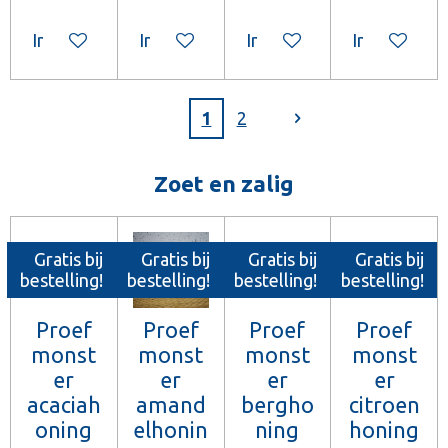
In winkelwagen
In winkelwagen
In winkelwagen
In winkelw
1
2
Zoet en zalig
Gratis bij
Gratis bij
Gratis bij
Gratis bij
bestelling!
bestelling!
bestelling!
bestelling!
Proef
Proef
Proef
Proef
monst
monst
monst
monst
er
er
er
er
acaciah
amand
bergho
citroen
oning
elhonin
ning
honing