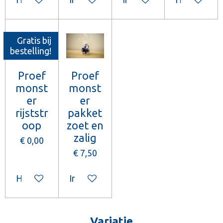
Gratis bij
bestelling!
Proef
Proef
monst
monst
er
er
rijststr
pakket
oop
zoet en
zalig
€ 0,00
€ 7,50
Houd mij op de hoogte
In winkelwagen
Variatie