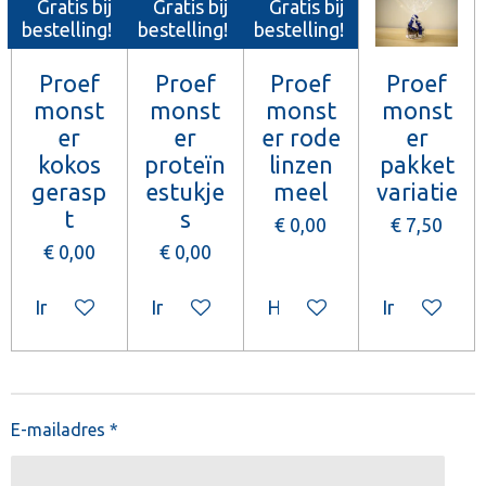
Gratis bij
Gratis bij
Gratis bij
bestelling!
bestelling!
bestelling!
Proef
Proef
Proef
Proef
monst
monst
monst
monst
er
er
er rode
er
kokos
proteïn
linzen
pakket
gerasp
estukje
meel
variatie
t
s
€ 0,00
€ 7,50
€ 0,00
€ 0,00
In winkelwagen
In winkelwagen
Houd mij op de hoogte
In winkelw
E-mailadres *