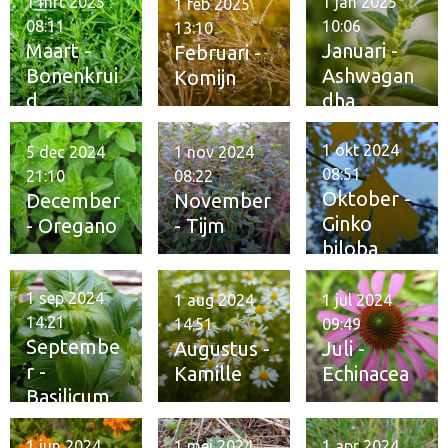
1 mrt 2025
1 jan 2025
1 feb 2025
08:11
10:06
13:10
Maart -
Januari -
Februari -
Bonenkrui
Ashwagan
Komijn
d
dha
1 okt 2024
5 dec 2024
1 nov 2024
08:51
21:10
08:22
Oktober -
December
November
Ginko
- Oregano
- Tijm
biloba
1 sep 2024
1 aug 2024
1 jul 2024
14:21
14:51
09:49
Septembe
Augustus -
Juli -
r -
Kamille
Echinacea
Basilicum
1 jun 2024
1 mei 2024
1 apr 2024