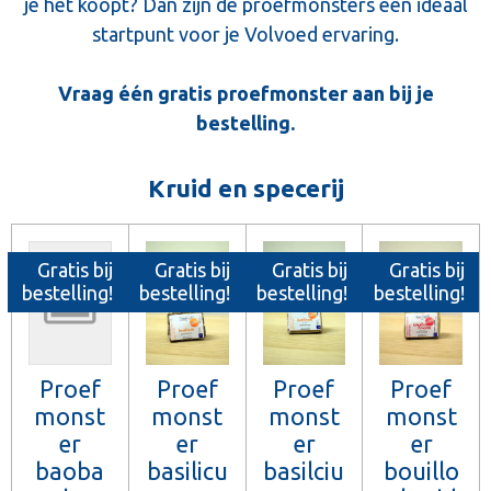
je het koopt? Dan zijn de proefmonsters een ideaal
startpunt voor je Volvoed ervaring.
Vraag één gratis proefmonster aan bij je
bestelling.
Kruid en specerij
Gratis bij
Gratis bij
Gratis bij
Gratis bij
bestelling!
bestelling!
bestelling!
bestelling!
Proef
Proef
Proef
Proef
monst
monst
monst
monst
er
er
er
er
baoba
basilicu
basilciu
bouillo