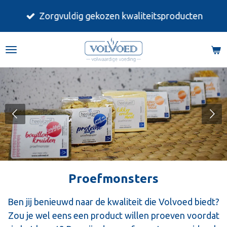
Ga
Zorgvuldig gekozen kwaliteitsproducten
direct
naar
de
hoofdinhoud
Proefmonsters
Ben jij benieuwd naar de kwaliteit die Volvoed biedt?
Zou je wel eens een product willen proeven voordat