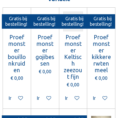
Gratis bij
Gratis bij
Gratis bij
Gratis bij
bestelling!
bestelling!
bestelling!
bestelling!
Proef
Proef
Proef
Proef
monst
monst
monst
monst
er
er
er
er
bouillo
gojibes
Keltisc
kikkere
nkruid
sen
h
rwten
en
zeezou
meel
€ 0,00
t fijn
€ 0,00
€ 0,00
€ 0,00
In winkelwagen
In winkelwagen
In winkelwagen
In winkelw