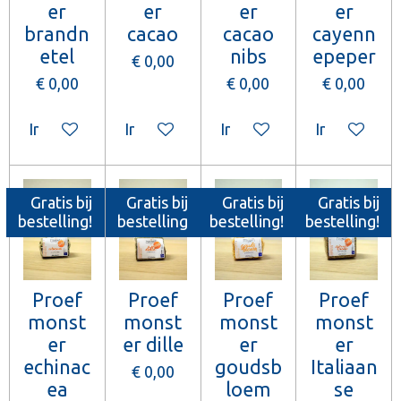
er
er
er
er
brandn
cacao
cacao
cayenn
etel
nibs
epeper
€ 0,00
€ 0,00
€ 0,00
€ 0,00
In winkelwagen
In winkelwagen
In winkelwagen
In winkelw
Gratis bij
Gratis bij
Gratis bij
Gratis bij
bestelling!
bestelling
bestelling!
bestelling!
Proef
Proef
Proef
Proef
monst
monst
monst
monst
er
er dille
er
er
echinac
goudsb
Italiaan
€ 0,00
ea
loem
se