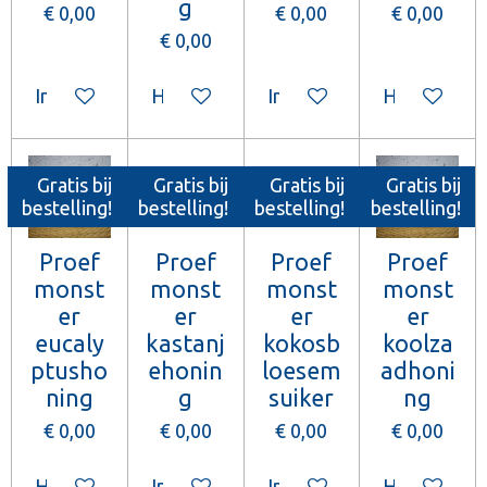
g
€ 0,00
€ 0,00
€ 0,00
€ 0,00
In winkelwagen
Houd mij op de hoogte
In winkelwagen
Houd mij o
Gratis bij
Gratis bij
Gratis bij
Gratis bij
bestelling!
bestelling!
bestelling!
bestelling!
Proef
Proef
Proef
Proef
monst
monst
monst
monst
er
er
er
er
eucaly
kastanj
kokosb
koolza
ptusho
ehonin
loesem
adhoni
ning
g
suiker
ng
€ 0,00
€ 0,00
€ 0,00
€ 0,00
Houd mij op de hoogte
In winkelwagen
In winkelwagen
Houd mij o