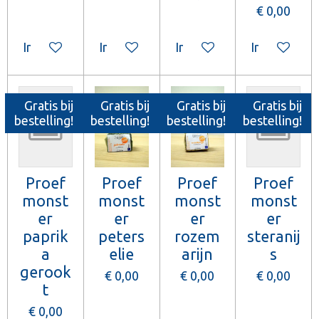
€ 0,00
In winkelwagen
In winkelwagen
In winkelwagen
In winkelw
Gratis bij
Gratis bij
Gratis bij
Gratis bij
bestelling!
bestelling!
bestelling!
bestelling!
Proef
Proef
Proef
Proef
monst
monst
monst
monst
er
er
er
er
paprik
peters
rozem
steranij
a
elie
arijn
s
gerook
€ 0,00
€ 0,00
€ 0,00
t
€ 0,00