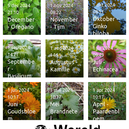
1 okt 2024
5 dec 2024
1 nov 2024
08:51
21:10
08:22
Oktober -
December
November
Ginko
- Oregano
- Tijm
biloba
1 sep 2024
1 aug 2024
1 jul 2024
14:21
14:51
09:49
Septembe
Augustus -
Juli -
r -
Kamille
Echinacea
Basilicum
1 jun 2024
1 mei 2024
1 apr 2024
10:17
10:17
10:17
Juni -
Mei -
April -
Goudsbloe
Brandnete
Paardenbl
m
l
oem