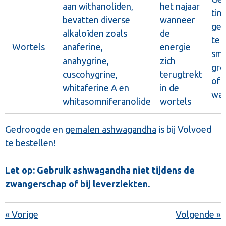
aan withanoliden,
het najaar
tin
bevatten diverse
wanneer
gem
alkaloïden zoals
de
te 
Wortels
anaferine,
energie
smo
anahygrine,
zich
gro
cuscohygrine,
terugtrekt
of 
whitaferine A en
in de
wat
whitasomniferanolide
wortels
Gedroogde en
gemalen ashwagandha
is bij Volvoed
te bestellen!
Let op: Gebruik ashwagandha niet tijdens de
zwangerschap of bij leverziekten.
«
Vorige
Volgende
»