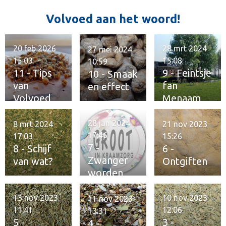
t
Volvoed aan het woord!
e
r
r
20 feb 2026
28 mrt 2024
27 mei 2024
e
15:03
15:08
10:59
n
11 - Tips
9 - Feintsje
10 - Smaak
van
fan
en effect
Volvoed
Menaam
28 jan 2024
8 mrt 2024
21 nov 2023
17:46
17:03
15:26
7 -
8 - Schijf
6 -
Zwanger
van wat?
Ontgiften
worden
13 nov 2023
10 nov 2023
11 nov 2023
11:41
12:06
13:31
5 -
3 -
4 -