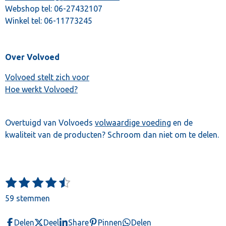
Webshop tel:
06-27432107
Winkel tel:
06-11773245
Over Volvoed
Volvoed stelt zich voor
Hoe werkt Volvoed?
Overtuigd van Volvoeds
volwaardige voeding
en de
kwaliteit van de producten? Schroom dan niet om te delen.
1
2
3
4
5
S
R
t
s
s
s
s
s
a
59 stemmen
e
t
t
t
t
t
t
m
e
e
e
e
e
m
i
Delen
Deel
Share
Pinnen
Delen