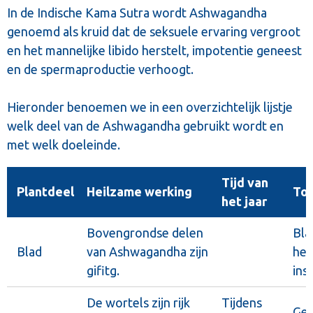
In de Indische Kama Sutra wordt Ashwagandha
genoemd als kruid dat de seksuele ervaring vergroot
en het mannelijke libido herstelt, impotentie geneest
en de spermaproductie verhoogt.
Hieronder benoemen we in een overzichtelijk lijstje
welk deel van de Ashwagandha gebruikt wordt en
met welk doeleinde.
Tijd van
Plantdeel
Heilzame werking
To
het jaar
Bovengrondse delen
Bla
Blad
van Ashwagandha zijn
het
gifitg.
ins
De wortels zijn rijk
Tijdens
Ged