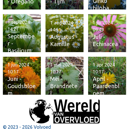
Ginko
- Oregano
- Tijm
biloba
1 sep 2024
1 aug 2024
1 jul 2024
14:21
14:51
09:49
Septembe
Augustus -
Juli -
r -
Kamille
Echinacea
Basilicum
1 jun 2024
1 mei 2024
1 apr 2024
10:17
10:17
10:17
Juni -
Mei -
April -
Goudsbloe
Brandnete
Paardenbl
m
l
oem
© 2023 - 2026 Volvoed