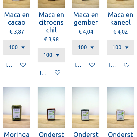
Maca en
Maca en
Maca en
Maca en
cacao
citroens
gember
kaneel
chil
€ 3,87
€ 4,04
€ 4,02
€ 3,98
In winkelwagen
In winkelwagen
In winkelw
In winkelwagen
Moringa
Onderst
Onderst
Onderst