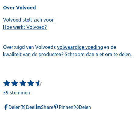
Over Volvoed
Volvoed stelt zich voor
Hoe werkt Volvoed?
Overtuigd van Volvoeds
volwaardige voeding
en de
kwaliteit van de producten? Schroom dan niet om te delen.
1
2
3
4
5
S
R
t
s
s
s
s
s
a
59 stemmen
e
t
t
t
t
t
t
m
e
e
e
e
e
m
i
Delen
Deel
Share
Pinnen
Delen
e
r
r
r
r
r
n
n
r
r
r
r
g
e
e
e
e
:
n
n
n
n
4