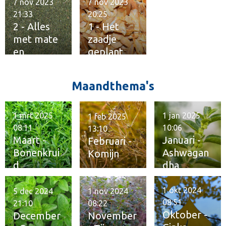
n
7 nov 2023
7 nov 2023
21:33
20:25
2 - Alles
1 - Het
met mate
zaadje
en
geplant
kwaliteit
Maandthema's
1 mrt 2025
1 jan 2025
1 feb 2025
08:11
10:06
13:10
Maart -
Januari -
Februari -
Bonenkrui
Ashwagan
Komijn
d
dha
1 okt 2024
5 dec 2024
1 nov 2024
08:51
21:10
08:22
Oktober -
December
November