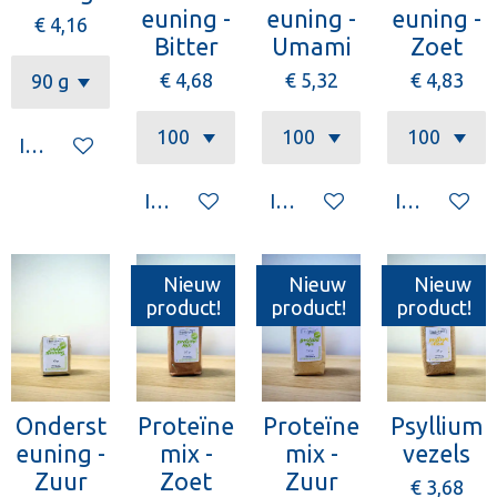
euning -
euning -
euning -
€ 4,16
Bitter
Umami
Zoet
€ 4,68
€ 5,32
€ 4,83
In winkelwagen
In winkelwagen
In winkelwagen
In winkelw
Nieuw
Nieuw
Nieuw
product!
product!
product!
Onderst
Proteïne
Proteïne
Psyllium
euning -
mix -
mix -
vezels
Zuur
Zoet
Zuur
€ 3,68