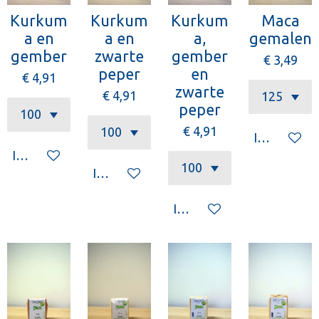
Kurkum
Kurkum
Kurkum
Maca
a en
a en
a,
gemalen
gember
zwarte
gember
€ 3,49
peper
en
€ 4,91
zwarte
€ 4,91
peper
€ 4,91
In winkelw
In winkelwagen
In winkelwagen
In winkelwagen