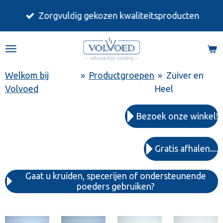
Ga
Zorgvuldig gekozen kwaliteitsproducten
direct
naar
de
hoofdinhoud
Welkom bij
»
Productgroepen
»
Zuiver en
Volvoed
Heel
Bezoek onze winkel!
Gratis afhalen....
Gaat u kruiden, specerijen of ondersteunende
poeders gebruiken?