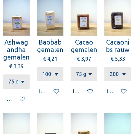
Ashwag
Baobab
Cacao
Cacaoni
andha
gemalen
gemalen
bs rauw
gemalen
€ 4,21
€ 3,97
€ 5,33
€ 3,39
In winkelwagen
In winkelwagen
In winkelw
In winkelwagen