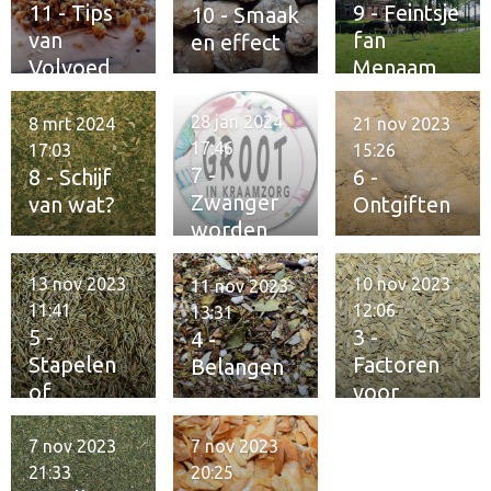
n
11 - Tips
9 - Feintsje
10 - Smaak
van
fan
en effect
Volvoed
Menaam
28 jan 2024
8 mrt 2024
21 nov 2023
17:46
17:03
15:26
7 -
8 - Schijf
6 -
Zwanger
van wat?
Ontgiften
worden
13 nov 2023
10 nov 2023
11 nov 2023
11:41
12:06
13:31
5 -
3 -
4 -
Stapelen
Factoren
Belangen
of
voor
verzamele
fitheid
n
7 nov 2023
7 nov 2023
21:33
20:25