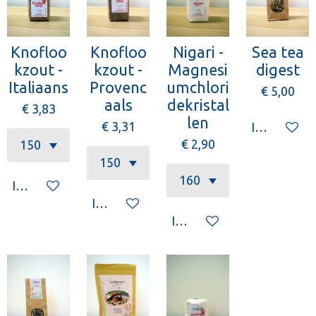
Knofloo
Knofloo
Nigari -
Sea tea
kzout -
kzout -
Magnesi
digest
Italiaans
Provenc
umchlori
€ 5,00
aals
dekristal
€ 3,83
len
€ 3,31
In winkelw
€ 2,90
In winkelwagen
In winkelwagen
In winkelwagen