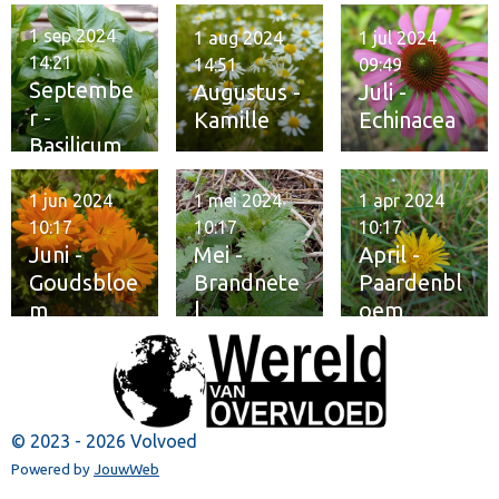
1 sep 2024
1 aug 2024
1 jul 2024
14:21
14:51
09:49
Septembe
Augustus -
Juli -
r -
Kamille
Echinacea
Basilicum
1 jun 2024
1 mei 2024
1 apr 2024
10:17
10:17
10:17
Juni -
Mei -
April -
Goudsbloe
Brandnete
Paardenbl
m
l
oem
© 2023 - 2026 Volvoed
Powered by
JouwWeb