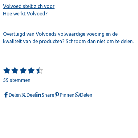
Volvoed stelt zich voor
Hoe werkt Volvoed?
Overtuigd van Volvoeds
volwaardige voeding
en de
kwaliteit van de producten? Schroom dan niet om te delen.
1
2
3
4
5
S
R
t
s
s
s
s
s
a
59 stemmen
e
t
t
t
t
t
t
m
e
e
e
e
e
m
i
Delen
Deel
Share
Pinnen
Delen
e
r
r
r
r
r
n
n
r
r
r
r
g
e
e
e
e
:
n
n
n
n
4
.
3