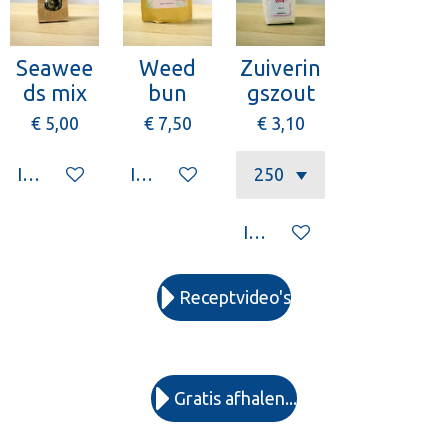
Seawee
Weed
Zuiverin
ds mix
bun
gszout
€ 5,00
€ 7,50
€ 3,10
In winkelwagen
In winkelwagen
In winkelwagen
Receptvideo's
Gratis afhalen...