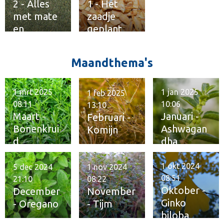
2 - Alles
1 - Het
met mate
zaadje
en
geplant
kwaliteit
Maandthema's
1 mrt 2025
1 jan 2025
1 feb 2025
08:11
10:06
13:10
Maart -
Januari -
Februari -
Bonenkrui
Ashwagan
Komijn
d
dha
1 okt 2024
5 dec 2024
1 nov 2024
08:51
21:10
08:22
Oktober -
December
November
Ginko
- Oregano
- Tijm
biloba