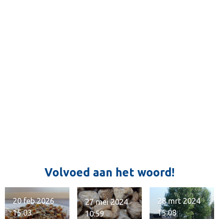
3
8
9
8
3
0
5
0
8
4
7
5
s
t
Volvoed aan het woord!
e
r
r
20 feb 2026
28 mrt 2024
27 mei 2024
e
15:03
15:08
10:59