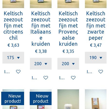
Keltisch
Keltisch
Keltisch
Keltisch
zeezout
zeezout
zeezout
zeezout
fijn met
fijn met
fijn met
fijn met
citroens
Italiaans
Provenç
zwarte
chil
e
aalse
peper
kruiden
kruiden
€ 3,63
€ 3,47
€ 3,38
€ 3,35
In winkelwagen
In winkelw
In winkelwagen
In winkelwagen
Nieuw
Nieuw
product!
product