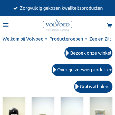
Ga
Zorgvuldig gekozen kwaliteitsproducten
direct
naar
de
hoofdinhoud
Welkom bij Volvoed
»
Productgroepen
»
Zee en Zilt
Bezoek onze winkel!
Overige zeewierproducten
Gratis afhalen....