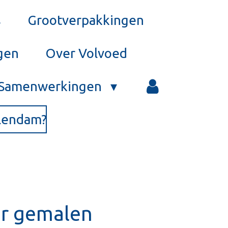
s
Grootverpakkingen
gen
Over Volvoed
Samenwerkingen
olendam?
er gemalen