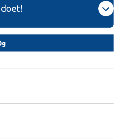
 doet!
0g