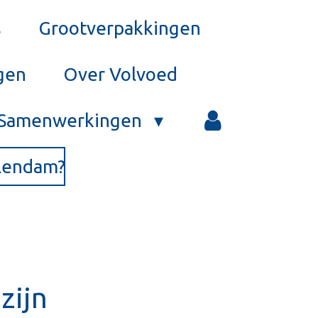
s
Grootverpakkingen
gen
Over Volvoed
Samenwerkingen
olendam?
zijn