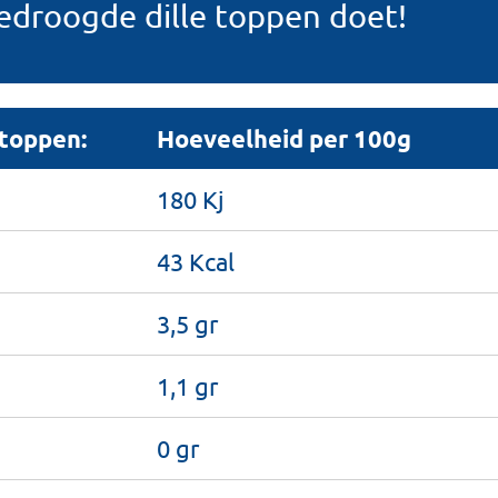
edroogde dille toppen doet!
toppen:
Hoeveelheid per 100g
180 Kj
43 Kcal
3,5 gr
1,1 gr
0 gr