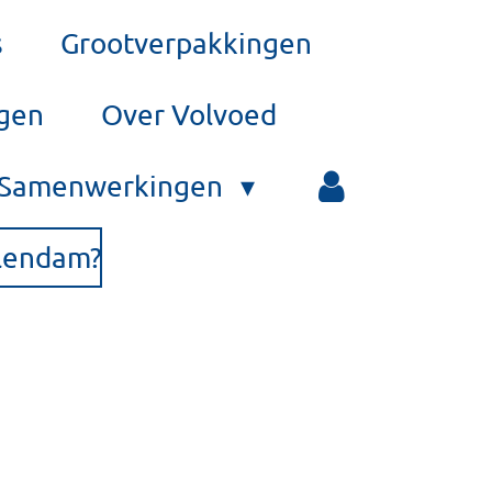
s
Grootverpakkingen
rgen
Over Volvoed
Samenwerkingen
olendam?