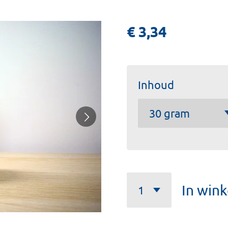
€ 3,34
Inhoud
In win