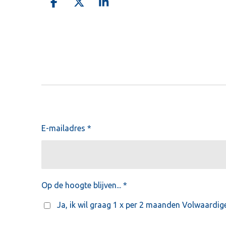
D
D
S
e
e
h
l
e
a
e
l
r
n
e
E-mailadres *
Op de hoogte blijven... *
Ja, ik wil graag 1 x per 2 maanden Volwaardig