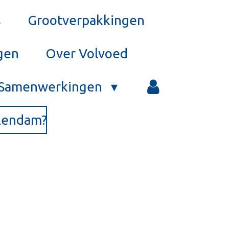
s
Grootverpakkingen
gen
Over Volvoed
Samenwerkingen
olendam?