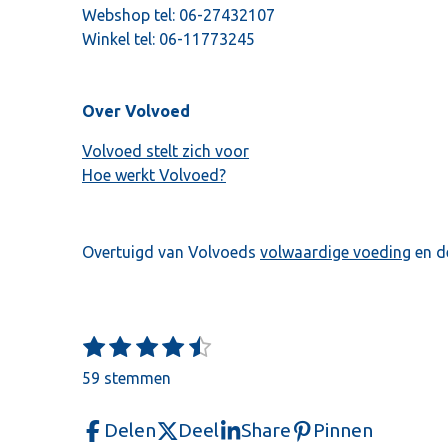
Webshop tel:
06-27432107
Winkel tel:
06-11773245
Over Volvoed
Volvoed stelt zich voor
Hoe werkt Volvoed?
Overtuigd van Volvoeds
volwaardige voeding
en d
1
2
3
4
5
S
R
t
s
s
s
s
s
a
59 stemmen
e
t
t
t
t
t
t
m
e
e
e
e
e
m
i
Delen
Deel
Share
Pinnen
e
r
r
r
r
r
n