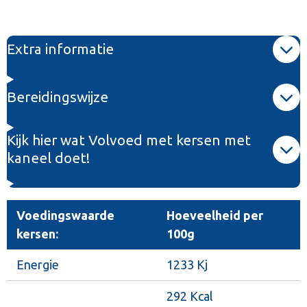
e
e
h
e
l
e
a
l
e
l
r
e
n
e
n
Extra informatie
Bereidingswijze
Kijk hier wat Volvoed met kersen met
kaneel doet!
Voedingswaarde
Hoeveelheid per
kersen:
100g
Energie
1233 Kj
292 Kcal