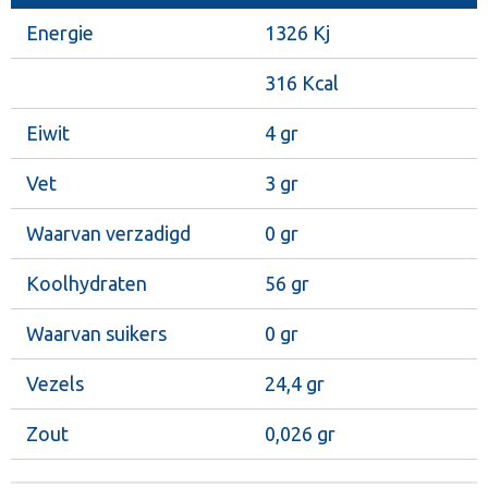
Energie
1326 Kj
316 Kcal
Eiwit
4 gr
Vet
3 gr
Waarvan verzadigd
0 gr
Koolhydraten
56 gr
Waarvan suikers
0 gr
Vezels
24,4 gr
Zout
0,026 gr