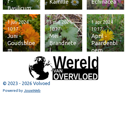
r -
Kamille
Echinacea
Basilicum
1 jun 2024
1 mei 2024
1 apr 2024
10:17
10:17
10:17
Juni -
Mei -
April -
Goudsbloe
Brandnete
Paardenbl
m
l
oem
© 2023 - 2026 Volvoed
Powered by
JouwWeb