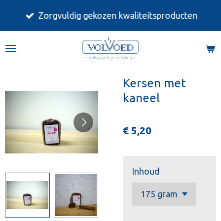
Ga
Zorgvuldig gekozen kwaliteitsproducten
direct
naar
de
hoofdinhoud
Kersen met
kaneel
€ 5,20
Inhoud