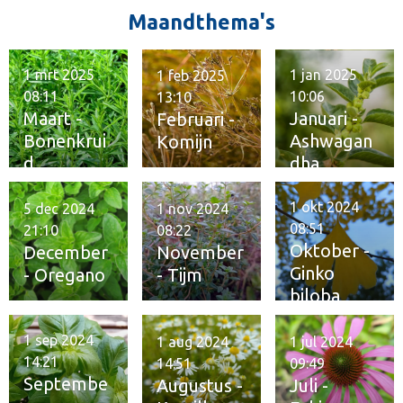
Maandthema's
1 mrt 2025
1 jan 2025
1 feb 2025
08:11
10:06
13:10
Maart -
Januari -
Februari -
Bonenkrui
Ashwagan
Komijn
d
dha
1 okt 2024
5 dec 2024
1 nov 2024
08:51
21:10
08:22
Oktober -
December
November
Ginko
- Oregano
- Tijm
biloba
1 sep 2024
1 aug 2024
1 jul 2024
14:21
14:51
09:49
Septembe
Augustus -
Juli -