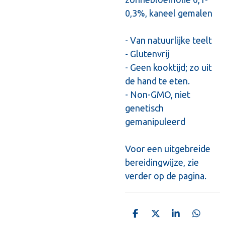
0,3%, kaneel gemalen
- Van natuurlijke teelt
- Glutenvrij
- Geen kooktijd; zo uit
de hand te eten.
- Non-GMO, niet
genetisch
gemanipuleerd
Voor een uitgebreide
bereidingwijze, zie
verder op de pagina.
D
D
S
D