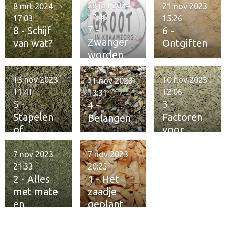
28 jan 2024
8 mrt 2024
21 nov 2023
17:46
17:03
15:26
7 -
8 - Schijf
6 -
Zwanger
van wat?
Ontgiften
worden
13 nov 2023
10 nov 2023
11 nov 2023
11:41
12:06
13:31
5 -
3 -
4 -
Stapelen
Factoren
Belangen
of
voor
verzamele
fitheid
n
7 nov 2023
7 nov 2023
21:33
20:25
2 - Alles
1 - Het
met mate
zaadje
en
geplant
kwaliteit