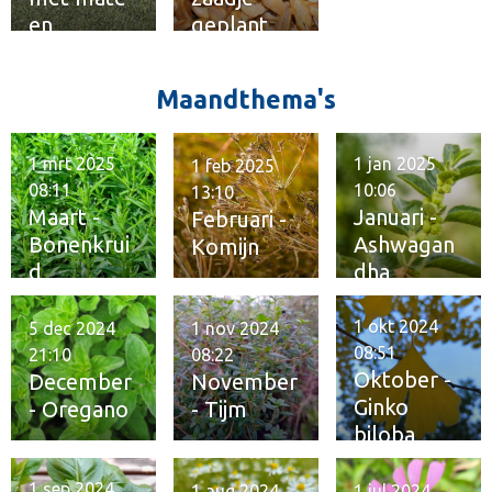
en
geplant
kwaliteit
Maandthema's
1 mrt 2025
1 jan 2025
1 feb 2025
08:11
10:06
13:10
Maart -
Januari -
Februari -
Bonenkrui
Ashwagan
Komijn
d
dha
1 okt 2024
5 dec 2024
1 nov 2024
08:51
21:10
08:22
Oktober -
December
November
Ginko
- Oregano
- Tijm
biloba
1 sep 2024
1 aug 2024
1 jul 2024