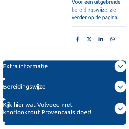
Voor een uitgebreide
bereidingswijze, zie
verder op de pagina.
D
D
S
D
e
e
h
e
l
e
a
l
e
l
r
e
n
e
n
Extra informatie
Bereidingswijze
Kijk hier wat Volvoed met
knoflookzout Provencaals doet!