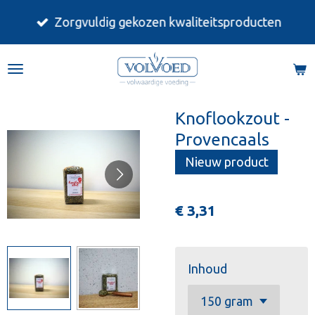
Ga
Zorgvuldig gekozen kwaliteitsproducten
direct
naar
de
hoofdinhoud
Knoflookzout -
Provencaals
Nieuw product
€ 3,31
Inhoud