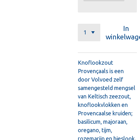
In
winkelwag
Knoflookzout
Provençaals is een
door Volvoed zelf
samengesteld mengsel
van Keltisch zeezout,
knoflookvlokken en
Provencaalse kruiden;
basilicum, majoraan,
oregano, tijm,
rozemarijn en bieslook.