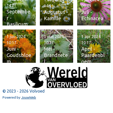
14:21
14:51
09:49
Septembe
Augustus -
Juli -
r -
Kamille
Echinacea
Basilicum
1 jun 2024
1 mei 2024
1 apr 2024
10:17
10:17
10:17
Juni -
Mei -
April -
Goudsbloe
Brandnete
Paardenbl
m
l
oem
© 2023 - 2026 Volvoed
Powered by
JouwWeb