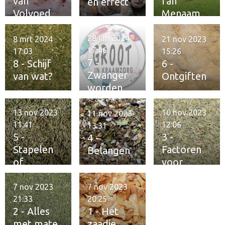
van
fan
en effect
Volvoed
Menaam
28 jan 2024
8 mrt 2024
21 nov 2023
17:46
17:03
15:26
7 -
8 - Schijf
6 -
Zwanger
van wat?
Ontgiften
worden
13 nov 2023
10 nov 2023
11 nov 2023
11:41
12:06
13:31
5 -
3 -
4 -
Stapelen
Factoren
Belangen
of
voor
verzamele
fitheid
n
7 nov 2023
7 nov 2023
21:33
20:25
2 - Alles
1 - Het
met mate
zaadje