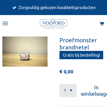
Ga
Zorgvuldig gekozen kwaliteitsproducten
direct
naar
de
hoofdinhoud
Proefmonster
brandnetel
Gratis bij bestelling!
€ 0,00
In
winkelwag