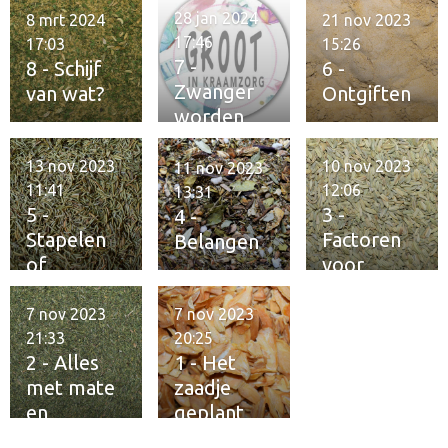
28 jan 2024
8 mrt 2024
21 nov 2023
17:46
17:03
15:26
7 -
8 - Schijf
6 -
Zwanger
van wat?
Ontgiften
worden
13 nov 2023
10 nov 2023
11 nov 2023
11:41
12:06
13:31
5 -
3 -
4 -
Stapelen
Factoren
Belangen
of
voor
verzamele
fitheid
n
7 nov 2023
7 nov 2023
21:33
20:25
2 - Alles
1 - Het
met mate
zaadje
en
geplant
kwaliteit