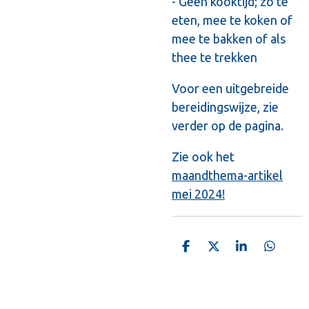
- Geen kooktijd; zo te
eten, mee te koken of
mee te bakken of als
thee te trekken
Voor een uitgebreide
bereidingswijze, zie
verder op de pagina.
Zie ook het
maandthema-artikel
mei 2024!
D
D
S
D
e
e
h
e
l
e
a
l
e
l
r
e
n
e
n