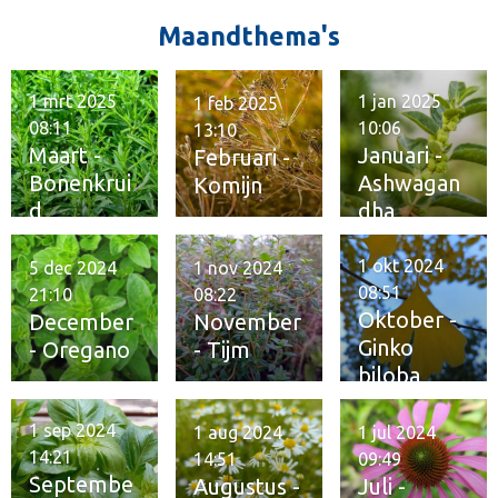
Maandthema's
1 mrt 2025
1 jan 2025
1 feb 2025
08:11
10:06
13:10
Maart -
Januari -
Februari -
Bonenkrui
Ashwagan
Komijn
d
dha
1 okt 2024
5 dec 2024
1 nov 2024
08:51
21:10
08:22
Oktober -
December
November
Ginko
- Oregano
- Tijm
biloba
1 sep 2024
1 aug 2024
1 jul 2024
14:21
14:51
09:49
Septembe
Augustus -
Juli -