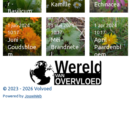
r -
Kamille
Echinacea
Basilicum
1 jun 2024
1 mei 2024
1 apr 2024
10:17
10:17
10:17
Juni -
Mei -
April -
Goudsbloe
Brandnete
Paardenbl
m
l
oem
© 2023 - 2026 Volvoed
Powered by
JouwWeb