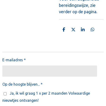
bereidingswijze, zie
verder op de pagina.
D
D
S
D
e
e
h
e
l
e
a
l
e
l
r
e
n
e
n
E-mailadres *
Op de hoogte blijven... *
Ja, ik wil graag 1 x per 2 maanden Volwaardige
nieuwtjes ontvangen!