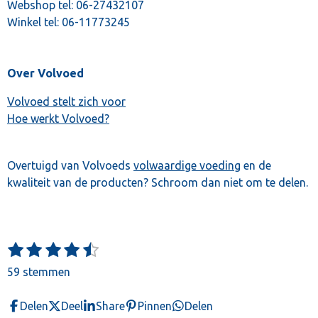
Webshop tel:
06-27432107
Winkel tel:
06-11773245
Over Volvoed
Volvoed stelt zich voor
Hoe werkt Volvoed?
Overtuigd van Volvoeds
volwaardige voeding
en de
kwaliteit van de producten? Schroom dan niet om te delen.
1
2
3
4
5
S
R
t
s
s
s
s
s
a
59 stemmen
e
t
t
t
t
t
t
m
e
e
e
e
e
m
i
Delen
Deel
Share
Pinnen
Delen
e
r
r
r
r
r
n