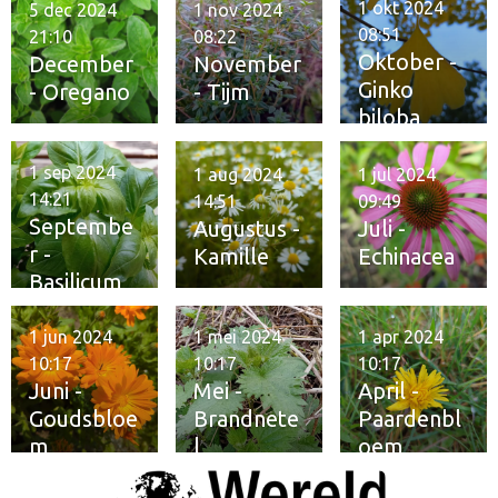
1 okt 2024
5 dec 2024
1 nov 2024
08:51
21:10
08:22
Oktober -
December
November
Ginko
- Oregano
- Tijm
biloba
1 sep 2024
1 aug 2024
1 jul 2024
14:21
14:51
09:49
Septembe
Augustus -
Juli -
r -
Kamille
Echinacea
Basilicum
1 jun 2024
1 mei 2024
1 apr 2024
10:17
10:17
10:17
Juni -
Mei -
April -
Goudsbloe
Brandnete
Paardenbl
m
l
oem