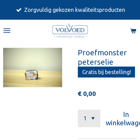
Ga
Zorgvuldig gekozen kwaliteitsproducten
direct
naar
de
hoofdinhoud
Proefmonster
peterselie
Gratis bij bestelling!
€ 0,00
In
winkelwag