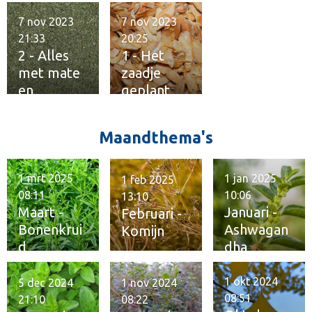
verzamele
fitheid
n
7 nov 2023
7 nov 2023
21:33
20:25
2 - Alles
1 - Het
met mate
zaadje
en
geplant
kwaliteit
Maandthema's
1 mrt 2025
1 jan 2025
1 feb 2025
08:11
10:06
13:10
Maart -
Januari -
Februari -
Bonenkrui
Ashwagan
Komijn
d
dha
1 okt 2024
5 dec 2024
1 nov 2024
08:51
21:10
08:22