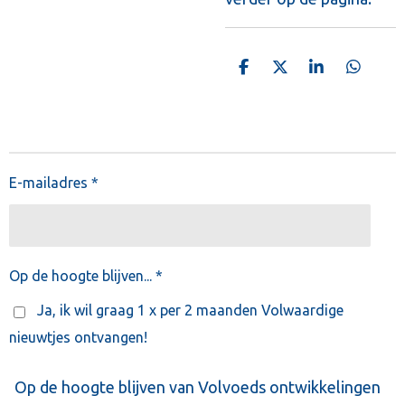
D
D
S
D
e
e
h
e
l
e
a
l
e
l
r
e
n
e
n
E-mailadres *
Op de hoogte blijven... *
Ja, ik wil graag 1 x per 2 maanden Volwaardige
nieuwtjes ontvangen!
Op de hoogte blijven van Volvoeds ontwikkelingen