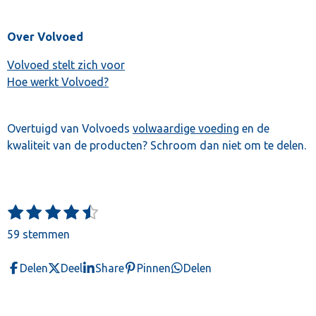
Over Volvoed
Volvoed stelt zich voor
Hoe werkt Volvoed?
Overtuigd van Volvoeds
volwaardige voeding
en de
kwaliteit van de producten? Schroom dan niet om te delen.
1
2
3
4
5
S
R
t
s
s
s
s
s
a
59 stemmen
e
t
t
t
t
t
t
m
e
e
e
e
e
m
i
Delen
Deel
Share
Pinnen
Delen
e
r
r
r
r
r
n
n
r
r
r
r
g
e
e
e
e
: