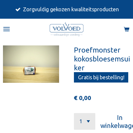
Ga
Zorgvuldig gekozen kwaliteitsproducten
direct
naar
de
hoofdinhoud
Proefmonster
kokosbloesemsui
ker
Gratis bij bestelling!
€ 0,00
In
winkelwag