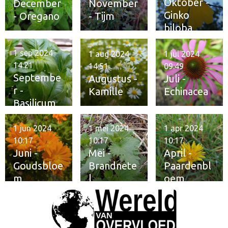
Oktober -
December
November
Ginko
- Oregano
- Tijm
biloba
1 sep 2024
1 aug 2024
1 jul 2024
14:21
14:51
09:49
Septembe
Augustus -
Juli -
r -
Kamille
Echinacea
Basilicum
1 jun 2024
1 mei 2024
1 apr 2024
10:17
10:17
10:17
Juni -
Mei -
April -
Goudsbloe
Brandnete
Paardenbl
m
l
oem