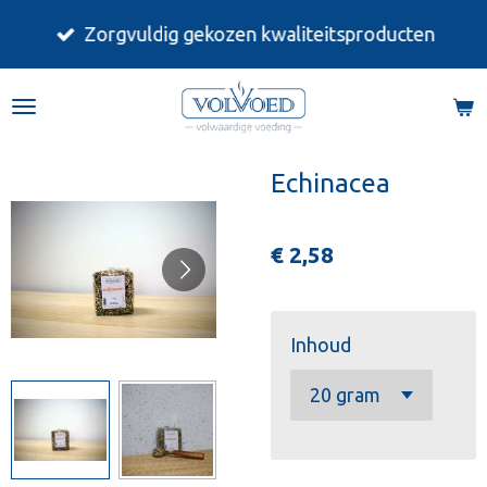
Ga
Zorgvuldig gekozen kwaliteitsproducten
direct
naar
de
hoofdinhoud
Echinacea
€ 2,58
Inhoud