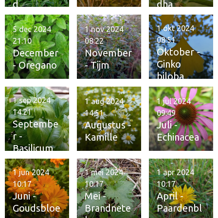
d
dha
1 okt 2024
5 dec 2024
1 nov 2024
08:51
21:10
08:22
Oktober -
December
November
Ginko
- Oregano
- Tijm
biloba
1 sep 2024
1 aug 2024
1 jul 2024
14:21
14:51
09:49
Septembe
Augustus -
Juli -
r -
Kamille
Echinacea
Basilicum
1 jun 2024
1 mei 2024
1 apr 2024
10:17
10:17
10:17
Juni -
Mei -
April -
Goudsbloe
Brandnete
Paardenbl