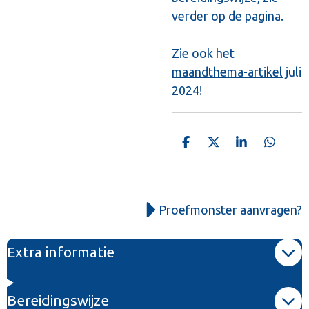
verder op de pagina.
Zie ook het
maandthema-artikel
juli
2024!
D
D
S
D
e
e
h
e
l
e
a
l
e
l
r
e
n
e
n
Proefmonster aanvragen?
Extra informatie
Bereidingswijze