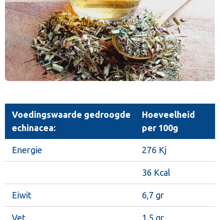
Voedingswaarde gedroogde
Hoeveelheid
echinacea:
per 100g
Energie
276 Kj
36 Kcal
Eiwit
6,7 gr
Vet
1,5 gr