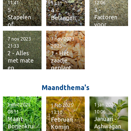
11:41
12:06
13:31
5 -
3 -
4 -
Stapelen
Factoren
Belangen
of
voor
verzamele
fitheid
n
7 nov 2023
7 nov 2023
21:33
20:25
2 - Alles
1 - Het
met mate
zaadje
en
geplant
kwaliteit
Maandthema's
1 mrt 2025
1 jan 2025
1 feb 2025
08:11
10:06
13:10
Maart -
Januari -
Februari -
Bonenkrui
Ashwagan
Komijn