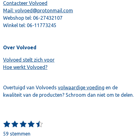
Contacteer Volvoed
Mail: volvoed@protonmail.com
Webshop tel:
06-27432107
Winkel tel:
06-11773245
Over Volvoed
Volvoed stelt zich voor
Hoe werkt Volvoed?
Overtuigd van Volvoeds
volwaardige voeding
en de
kwaliteit van de producten? Schroom dan niet om te delen.
1
2
3
4
5
S
R
t
s
s
s
s
s
a
59 stemmen
e