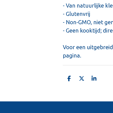
- Van natuurlijke kl
- Glutenvrij
- Non-GMO, niet ge
- Geen kooktijd; dir
Voor een uitgebreid
pagina.
D
D
S
e
e
h
l
e
a
e
l
r
n
e