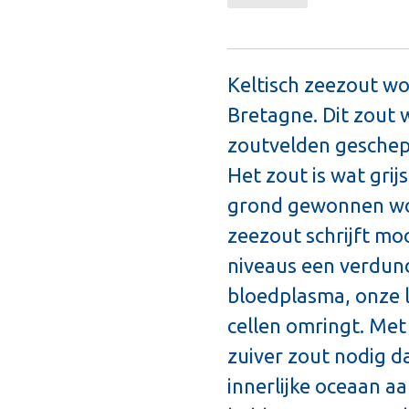
Keltisch zeezout w
Bretagne. Dit zout
zoutvelden geschept 
Het zout is wat grij
grond gewonnen wor
zeezout schrijft moo
niveaus een verdun
bloedplasma, onze l
cellen omringt. Me
zuiver zout nodig d
innerlijke oceaan a