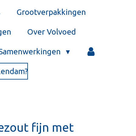
s
Grootverpakkingen
gen
Over Volvoed
Samenwerkingen
olendam?
ezout fijn met