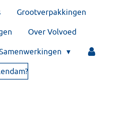
s
Grootverpakkingen
rgen
Over Volvoed
Samenwerkingen
olendam?