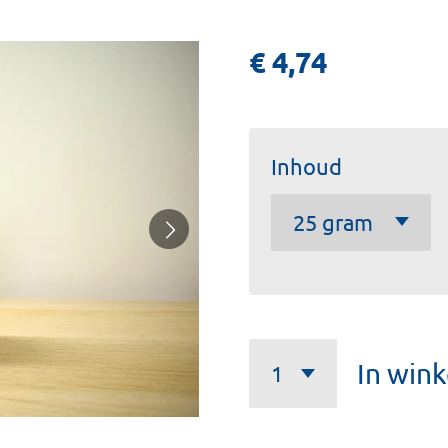
€ 4,74
Inhoud
In win