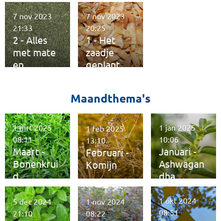
verzamele
fitheid
n
7 nov 2023
7 nov 2023
21:33
20:25
2 - Alles
1 - Het
met mate
zaadje
en
geplant
kwaliteit
Maandthema's
1 mrt 2025
1 jan 2025
1 feb 2025
08:11
10:06
13:10
Maart -
Januari -
Februari -
Bonenkrui
Ashwagan
Komijn
d
dha
1 okt 2024
5 dec 2024
1 nov 2024
08:51
21:10
08:22