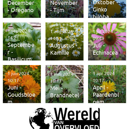
Oktober -
December
November
Ginko
- Oregano
- Tijm
biloba
1 sep 2024
1 aug 2024
1 jul 2024
14:21
14:51
09:49
Septembe
Augustus -
Juli -
r -
Kamille
Echinacea
Basilicum
1 jun 2024
1 apr 2024
1 mei 2024
10:17
10:17
10:17
Juni -
April -
Mei -
Goudsbloe
Paardenbl
Brandnetel
m
oem