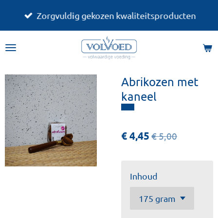
Ga
Zorgvuldig gekozen kwaliteitsproducten
direct
naar
de
hoofdinhoud
Abrikozen met
kaneel
€ 4,45
€ 5,00
Inhoud