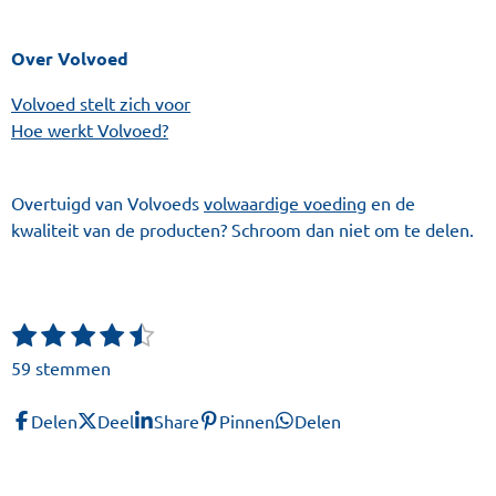
Over Volvoed
Volvoed stelt zich voor
Hoe werkt Volvoed?
Overtuigd van Volvoeds
volwaardige voeding
en de
kwaliteit van de producten? Schroom dan niet om te delen.
1
2
3
4
5
S
R
t
s
s
s
s
s
a
59 stemmen
e
t
t
t
t
t
t
m
e
e
e
e
e
i
m
Delen
Deel
Share
Pinnen
Delen
r
r
r
r
r
n
e
r
r
r
r
n
g
e
e
e
e
: