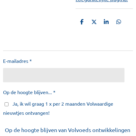
D
D
S
D
e
e
h
e
l
e
a
l
e
l
r
e
n
e
n
E-mailadres *
Op de hoogte blijven... *
Ja, ik wil graag 1 x per 2 maanden Volwaardige
nieuwtjes ontvangen!
Op de hoogte blijven van Volvoeds ontwikkelingen