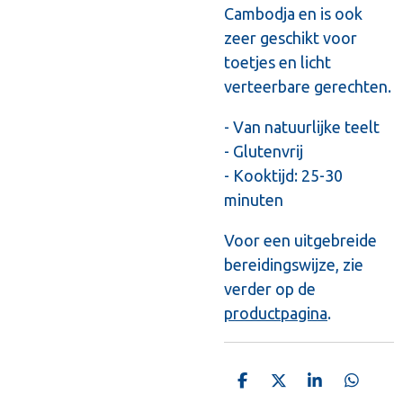
Cambodja en is ook
zeer geschikt voor
toetjes en licht
verteerbare gerechten.
- Van natuurlijke teelt
- Glutenvrij
- Kooktijd: 25-30
minuten
Voor een uitgebreide
bereidingswijze, zie
verder op de
productpagina
.
D
D
S
D