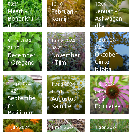
08:11
10:06
13:10
Maart -
Januari -
Februari -
Bonenkrui
Ashwagan
Komijn
d
dha
1 okt 2024
5 dec 2024
1 nov 2024
08:51
21:10
08:22
Oktober -
December
November
Ginko
- Oregano
- Tijm
biloba
1 sep 2024
1 aug 2024
1 jul 2024
14:21
14:51
09:49
Septembe
Augustus -
Juli -
r -
Kamille
Echinacea
Basilicum
1 jun 2024
1 mei 2024
1 apr 2024