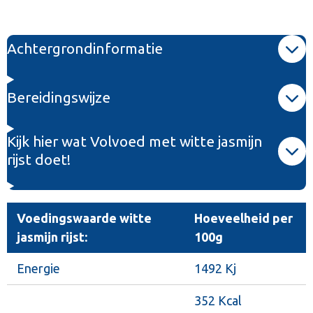
e
e
h
e
l
e
a
l
e
l
r
e
n
e
n
Achtergrondinformatie
Bereidingswijze
Kijk hier wat Volvoed met witte jasmijn
rijst doet!
Voedingswaarde witte
Hoeveelheid per
jasmijn rijst:
100g
Energie
1492 Kj
352 Kcal