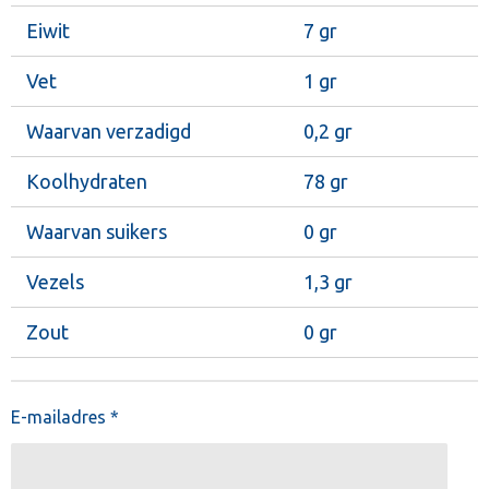
Eiwit
7 gr
Vet
1 gr
Waarvan verzadigd
0,2 gr
Koolhydraten
78 gr
Waarvan suikers
0 gr
Vezels
1,3 gr
Zout
0 gr
E-mailadres *