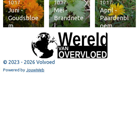
10:17
10:17
10:17
Juni -
Mei -
April -
Goudsbloe
Brandnete
Paardenbl
m
l
oem
© 2023 - 2026 Volvoed
Powered by
JouwWeb