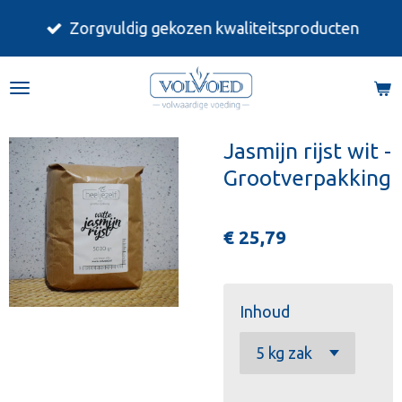
Ga
Zorgvuldig gekozen kwaliteitsproducten
direct
naar
de
hoofdinhoud
Jasmijn rijst wit -
Grootverpakking
€ 25,79
Inhoud