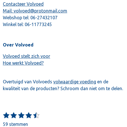
Contacteer Volvoed
Mail: volvoed@protonmail.com
Webshop tel:
06-27432107
Winkel tel:
06-11773245
Over Volvoed
Volvoed stelt zich voor
Hoe werkt Volvoed?
Overtuigd van Volvoeds
volwaardige voeding
en de
kwaliteit van de producten? Schroom dan niet om te delen.
1
2
3
4
5
S
R
t
s
s
s
s
s
a
59 stemmen
e