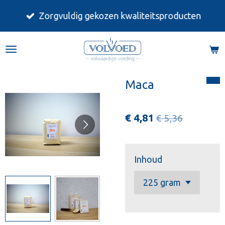
Ga
Zorgvuldig gekozen kwaliteitsproducten
direct
naar
de
hoofdinhoud
Maca
€ 4,81
€ 5,36
Inhoud