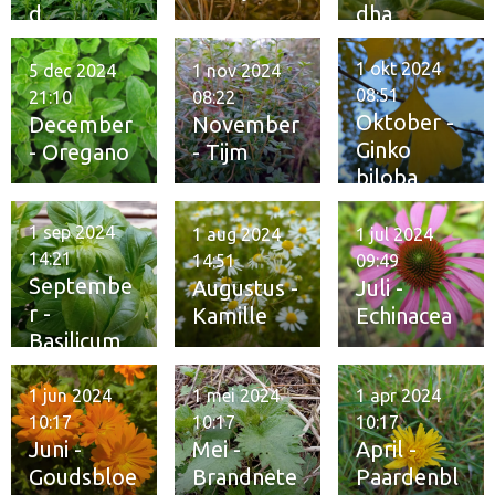
d
dha
1 okt 2024
5 dec 2024
1 nov 2024
08:51
21:10
08:22
Oktober -
December
November
Ginko
- Oregano
- Tijm
biloba
1 sep 2024
1 aug 2024
1 jul 2024
14:21
14:51
09:49
Septembe
Augustus -
Juli -
r -
Kamille
Echinacea
Basilicum
1 jun 2024
1 mei 2024
1 apr 2024
10:17
10:17
10:17
Juni -
Mei -
April -
Goudsbloe
Brandnete
Paardenbl