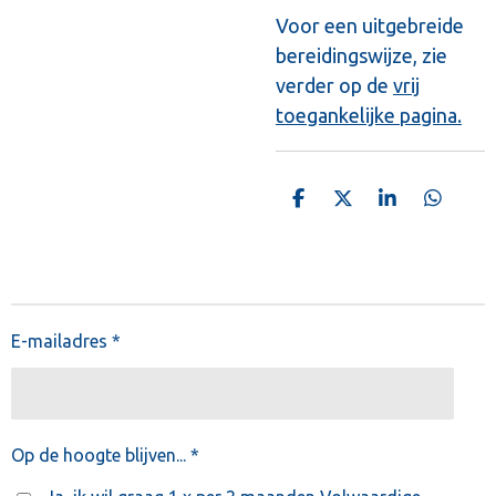
Voor een uitgebreide
bereidingswijze, zie
verder op de
vrij
toegankelijke pagina.
D
D
S
D
e
e
h
e
l
e
a
l
e
l
r
e
n
e
n
E-mailadres *
Op de hoogte blijven... *