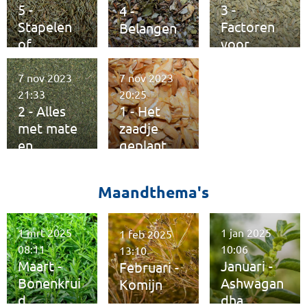
5 -
3 -
4 -
Stapelen
Factoren
Belangen
of
voor
verzamele
fitheid
n
7 nov 2023
7 nov 2023
21:33
20:25
2 - Alles
1 - Het
met mate
zaadje
en
geplant
kwaliteit
Maandthema's
1 mrt 2025
1 jan 2025
1 feb 2025
08:11
10:06
13:10
Maart -
Januari -
Februari -
Bonenkrui
Ashwagan
Komijn
d
dha