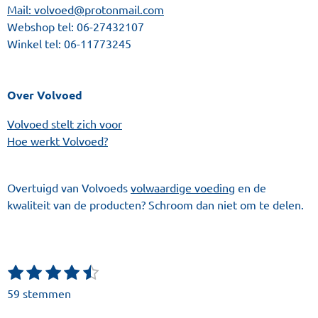
Mail: volvoed@protonmail.com
Webshop tel:
06-27432107
Winkel tel:
06-11773245
Over Volvoed
Volvoed stelt zich voor
Hoe werkt Volvoed?
Overtuigd van Volvoeds
volwaardige voeding
en de
kwaliteit van de producten? Schroom dan niet om te delen.
1
2
3
4
5
S
R
t
s
s
s
s
s
a
59 stemmen
e
t
t
t
t
t
t
m