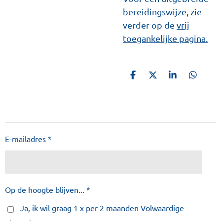
bereidingswijze, zie
verder op de
vrij
toegankelijke pagina.
D
D
S
D
e
e
h
e
l
e
a
l
e
l
r
e
n
e
n
E-mailadres *
Op de hoogte blijven... *
Ja, ik wil graag 1 x per 2 maanden Volwaardige