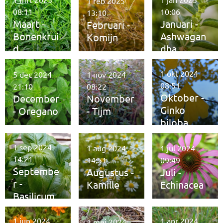
1 feb 2025
08:11
10:06
13:10
Maart -
Januari -
Februari -
Bonenkrui
Ashwagan
Komijn
d
dha
1 okt 2024
5 dec 2024
1 nov 2024
08:51
21:10
08:22
Oktober -
December
November
Ginko
- Oregano
- Tijm
biloba
1 sep 2024
1 aug 2024
1 jul 2024
14:21
14:51
09:49
Septembe
Augustus -
Juli -
r -
Kamille
Echinacea
Basilicum
1 jun 2024
1 apr 2024
1 mei 2024