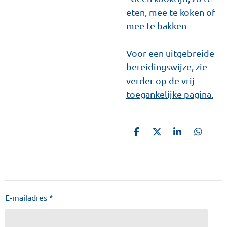
eten, mee te koken of
mee te bakken
Voor een uitgebreide
bereidingswijze, zie
verder op de
vrij
toegankelijke pagina.
D
D
S
D
e
e
h
e
l
e
a
l
e
l
r
e
n
e
n
E-mailadres *