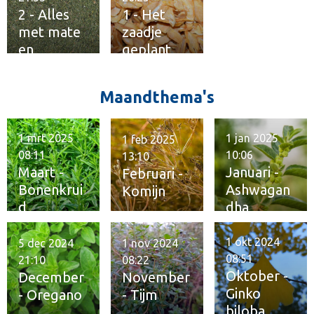
2 - Alles
1 - Het
met mate
zaadje
en
geplant
kwaliteit
Maandthema's
1 mrt 2025
1 jan 2025
1 feb 2025
08:11
10:06
13:10
Maart -
Januari -
Februari -
Bonenkrui
Ashwagan
Komijn
d
dha
1 okt 2024
5 dec 2024
1 nov 2024
08:51
21:10
08:22
Oktober -
December
November
Ginko
- Oregano
- Tijm
biloba