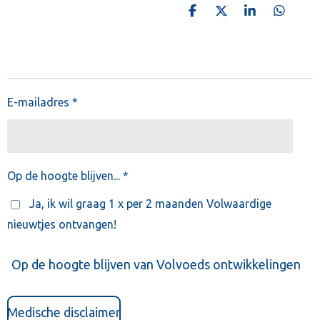
D
D
S
D
e
e
h
e
l
e
a
l
e
l
r
e
n
e
n
E-mailadres *
Op de hoogte blijven... *
Ja, ik wil graag 1 x per 2 maanden Volwaardige
nieuwtjes ontvangen!
Op de hoogte blijven van Volvoeds ontwikkelingen
Medische disclaimer