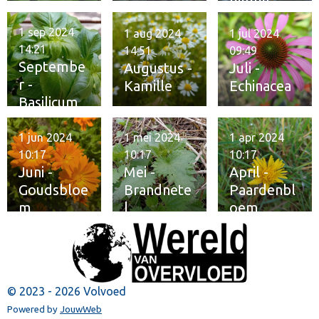
1 sep 2024
1 aug 2024
1 jul 2024
14:21
14:51
09:49
Septembe
Augustus -
Juli -
r -
Kamille
Echinacea
Basilicum
1 jun 2024
1 mei 2024
1 apr 2024
10:17
10:17
10:17
Juni -
Mei -
April -
Goudsbloe
Brandnete
Paardenbl
m
l
oem
© 2023 - 2026 Volvoed
Powered by
JouwWeb