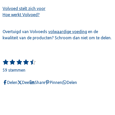
Volvoed stelt zich voor
Hoe werkt Volvoed?
Overtuigd van Volvoeds
volwaardige voeding
en de
kwaliteit van de producten? Schroom dan niet om te delen.
1
2
3
4
5
S
R
t
s
s
s
s
s
a
59 stemmen
e
t
t
t
t
t
t
m
e
e
e
e
e
m
i
Delen
Deel
Share
Pinnen
Delen
e
r
r
r
r
r
n
n
r
r
r
r
g
e
e
e
e
:
n
n
n
n
4
.