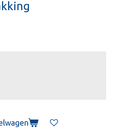
akking
kelwagen