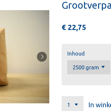
Grootverp
€ 22,75
Inhoud
In win