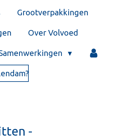
s
Grootverpakkingen
gen
Over Volvoed
Samenwerkingen
olendam?
tten -