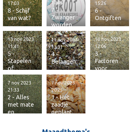
17:46
17:03
15:26
7 -
8 - Schijf
6 -
Zwanger
van wat?
Ontgiften
worden
13 nov 2023
10 nov 2023
11 nov 2023
11:41
12:06
13:31
5 -
3 -
4 -
Stapelen
Factoren
Belangen
of
voor
verzamele
fitheid
n
7 nov 2023
7 nov 2023
21:33
20:25
2 - Alles
1 - Het
met mate
zaadje
en
geplant
kwaliteit
Maandthema's