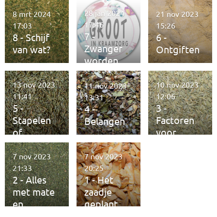
28 jan 2024
8 mrt 2024
21 nov 2023
17:46
17:03
15:26
7 -
8 - Schijf
6 -
Zwanger
van wat?
Ontgiften
worden
13 nov 2023
10 nov 2023
11 nov 2023
11:41
12:06
13:31
5 -
3 -
4 -
Stapelen
Factoren
Belangen
of
voor
verzamele
fitheid
n
7 nov 2023
7 nov 2023
21:33
20:25
2 - Alles
1 - Het
met mate
zaadje
en
geplant
kwaliteit