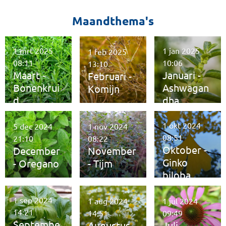
Maandthema's
1 mrt 2025
1 jan 2025
1 feb 2025
08:11
10:06
13:10
Maart -
Januari -
Februari -
Bonenkrui
Ashwagan
Komijn
d
dha
1 okt 2024
5 dec 2024
1 nov 2024
08:51
21:10
08:22
Oktober -
December
November
Ginko
- Oregano
- Tijm
biloba
1 sep 2024
1 aug 2024
1 jul 2024
14:21
14:51
09:49
Septembe
Augustus -
Juli -