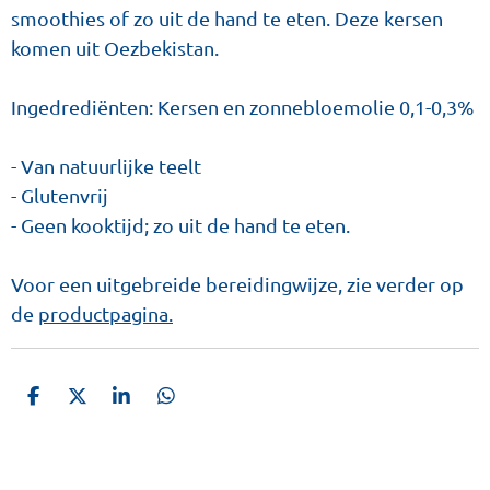
smoothies of zo uit de hand te eten. Deze kersen
komen uit Oezbekistan.
Ingedrediënten: Kersen en zonnebloemolie 0,1-0,3%
- Van natuurlijke teelt
- Glutenvrij
- Geen kooktijd; zo uit de hand te eten.
Voor een uitgebreide bereidingwijze, zie verder op
de
productpagina.
D
D
S
D
e
e
h
e
l
e
a
l
e
l
r
e
n
e
n