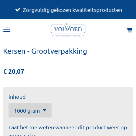
Ga
Zorgvuldig gekozen kwaliteitsproducten
direct
naar
de
hoofdinhoud
Kersen - Grootverpakking
€ 20,07
Inhoud
Laat het me weten wanneer dit product weer op
voorraad is.