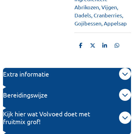
Abrikozen, Vijgen,
Dadels, Cranberries,
Gojibessen, Appelsap
D
D
S
D
e
e
h
e
l
e
a
l
e
l
r
e
n
e
n
Extra informatie
Bereidingswijze
Kijk hier wat Volvoed doet met
fruitmix grof!