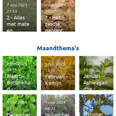
n
7 nov 2023
7 nov 2023
21:33
20:25
2 - Alles
1 - Het
met mate
zaadje
en
geplant
kwaliteit
Maandthema's
1 mrt 2025
1 jan 2025
1 feb 2025
08:11
10:06
13:10
Maart -
Januari -
Februari -
Bonenkrui
Ashwagan
Komijn
d
dha
1 okt 2024
5 dec 2024
1 nov 2024
08:51
21:10
08:22
Oktober -
December
November