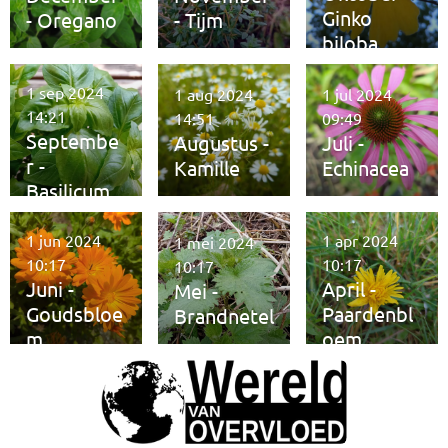
Ginko
- Oregano
- Tijm
biloba
1 sep 2024
1 aug 2024
1 jul 2024
14:21
14:51
09:49
Septembe
Augustus -
Juli -
r -
Kamille
Echinacea
Basilicum
1 jun 2024
1 apr 2024
1 mei 2024
10:17
10:17
10:17
Juni -
April -
Mei -
Goudsbloe
Paardenbl
Brandnetel
m
oem