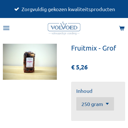
Ga
Zorgvuldig gekozen kwaliteitsproducten
direct
naar
de
hoofdinhoud
Fruitmix - Grof
€ 5,26
Inhoud