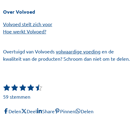
Over Volvoed
Volvoed stelt zich voor
Hoe werkt Volvoed?
Overtuigd van Volvoeds
volwaardige voeding
en de
kwaliteit van de producten? Schroom dan niet om te delen.
1
2
3
4
5
S
R
t
s
s
s
s
s
a
59 stemmen
e
t
t
t
t
t
t
m
e
e
e
e
e
i
m
Delen
Deel
Share
Pinnen
Delen
r
r
r
r
r
n
e
r
r
r
r
n
g
e
e
e
e
: