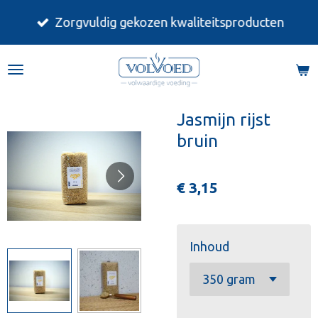
Ga
Zorgvuldig gekozen kwaliteitsproducten
direct
naar
de
hoofdinhoud
Jasmijn rijst
bruin
€ 3,15
Inhoud