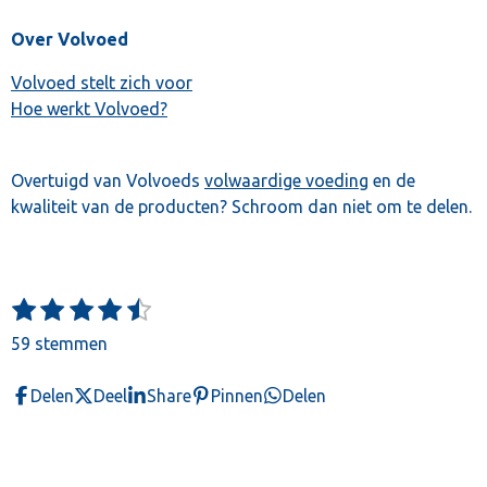
Over Volvoed
Volvoed stelt zich voor
Hoe werkt Volvoed?
Overtuigd van Volvoeds
volwaardige voeding
en de
kwaliteit van de producten? Schroom dan niet om te delen.
1
2
3
4
5
S
R
t
s
s
s
s
s
a
59 stemmen
e
t
t
t
t
t
t
m
e
e
e
e
e
m
i
Delen
Deel
Share
Pinnen
Delen
e
r
r
r
r
r
n
n
r
r
r
r
g
e
e
e
e
: