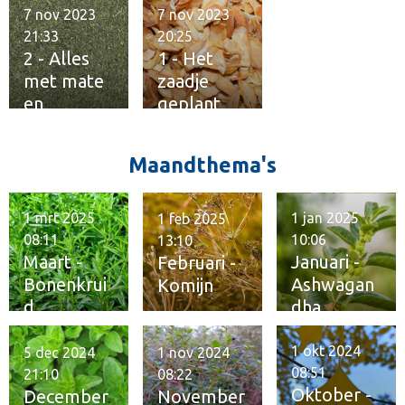
n
7 nov 2023
7 nov 2023
21:33
20:25
2 - Alles
1 - Het
met mate
zaadje
en
geplant
kwaliteit
Maandthema's
1 mrt 2025
1 jan 2025
1 feb 2025
08:11
10:06
13:10
Maart -
Januari -
Februari -
Bonenkrui
Ashwagan
Komijn
d
dha
1 okt 2024
5 dec 2024
1 nov 2024
08:51
21:10
08:22
Oktober -
December
November