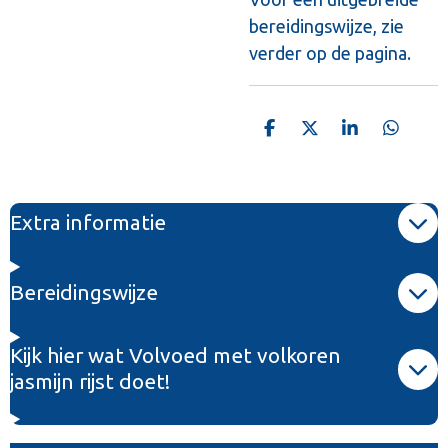
bereidingswijze, zie
verder op de pagina.
D
D
S
D
e
e
h
e
l
e
a
l
e
l
r
e
n
e
n
Extra informatie
Bereidingswijze
Kijk hier wat Volvoed met volkoren
jasmijn rijst doet!