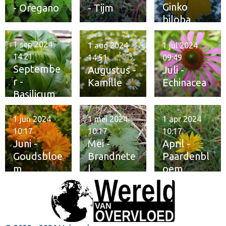
Ginko
- Oregano
- Tijm
biloba
1 sep 2024
1 aug 2024
1 jul 2024
14:21
14:51
09:49
Septembe
Augustus -
Juli -
r -
Kamille
Echinacea
Basilicum
1 jun 2024
1 mei 2024
1 apr 2024
10:17
10:17
10:17
Juni -
Mei -
April -
Goudsbloe
Brandnete
Paardenbl
m
l
oem