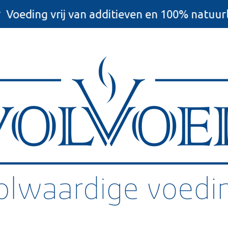
Voeding vrij van additieven en 100% natuurl