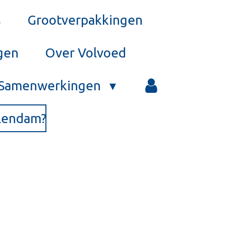
s
Grootverpakkingen
gen
Over Volvoed
Samenwerkingen
olendam?