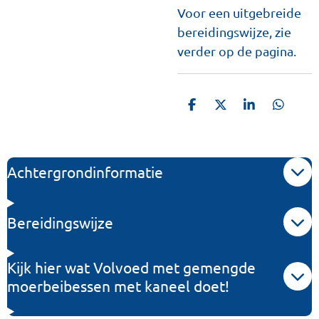
Voor een uitgebreide
bereidingswijze, zie
verder op de pagina.
D
D
S
D
e
e
h
e
l
e
a
l
e
l
r
e
n
e
n
Achtergrondinformatie
Bereidingswijze
Kijk hier wat Volvoed met gemengde
moerbeibessen met kaneel doet!