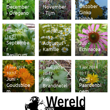
08:51
21:10
08:22
Oktober -
December
November
Ginko
- Oregano
- Tijm
biloba
1 sep 2024
1 aug 2024
1 jul 2024
14:21
14:51
09:49
Septembe
Augustus -
Juli -
r -
Kamille
Echinacea
Basilicum
1 jun 2024
1 apr 2024
1 mei 2024
10:17
10:17
10:17
Juni -
April -
Mei -
Goudsbloe
Paardenbl
Brandnetel
m
oem