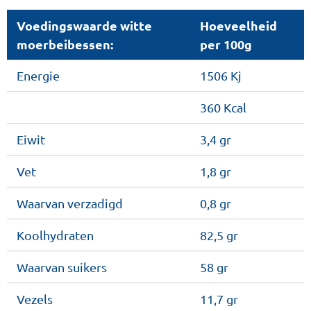
Voedingswaarde witte
Hoeveelheid
moerbeibessen:
per 100g
Energie
1506 Kj
360 Kcal
Eiwit
3,4 gr
Vet
1,8 gr
Waarvan verzadigd
0,8 gr
Koolhydraten
82,5 gr
Waarvan suikers
58 gr
Vezels
11,7 gr