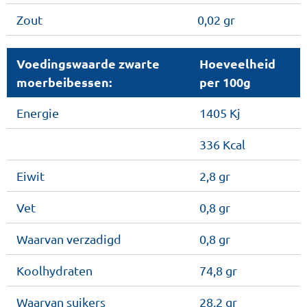
Zout
0,02 gr
Voedingswaarde zwarte
Hoeveelheid
moerbeibessen:
per 100g
Energie
1405 Kj
336 Kcal
Eiwit
2,8 gr
Vet
0,8 gr
Waarvan verzadigd
0,8 gr
Koolhydraten
74,8 gr
Waarvan suikers
28,2 gr