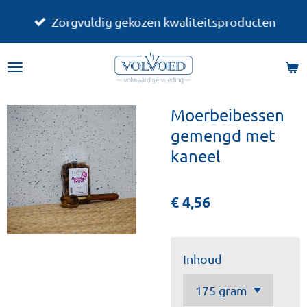
Ga
Zorgvuldig gekozen kwaliteitsproducten
direct
naar
de
hoofdinhoud
Moerbeibessen
gemengd met
kaneel
€ 4,56
Inhoud