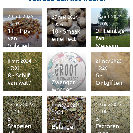
r
r
20 feb 2026
28 mrt 2024
27 mei 2024
e
15:03
15:08
10:59
n
11 - Tips
9 - Feintsje
10 - Smaak
van
fan
en effect
Volvoed
Menaam
28 jan 2024
8 mrt 2024
21 nov 2023
17:46
17:03
15:26
7 -
8 - Schijf
6 -
Zwanger
van wat?
Ontgiften
worden
13 nov 2023
10 nov 2023
11 nov 2023
11:41
12:06
13:31
5 -
3 -
4 -
Stapelen
Factoren
Belangen