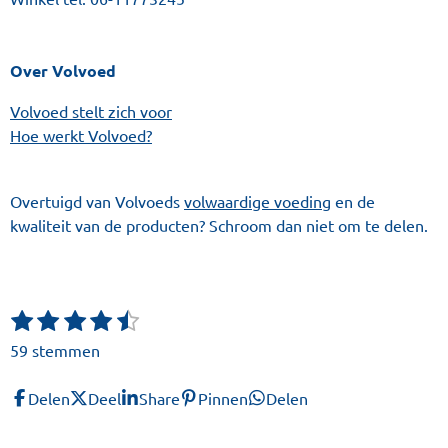
Over Volvoed
Volvoed stelt zich voor
Hoe werkt Volvoed?
Overtuigd van Volvoeds
volwaardige voeding
en de
kwaliteit van de producten? Schroom dan niet om te delen.
1
2
3
4
5
S
R
t
s
s
s
s
s
a
59 stemmen
e
t
t
t
t
t
t
m
e
e
e
e
e
i
m
Delen
Deel
Share
Pinnen
Delen
r
r
r
r
r
n
e
r
r
r
r
n
g