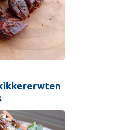
kikkererwten
s