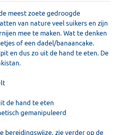
n de meest zoete gedroogde
vatten van nature veel suikers en zijn
rnijen mee te maken. Wat te denken
etjes of een dadel/banaancake.
pit en dus zo uit de hand te eten. De
kistan.
lt
uit de hand te eten
netisch gemanipuleerd
e bereidingswijze, zie verder op de