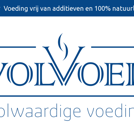
Voeding vrij van additieven en 100% natuurl