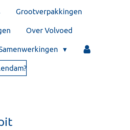
s
Grootverpakkingen
gen
Over Volvoed
Samenwerkingen
olendam?
pit