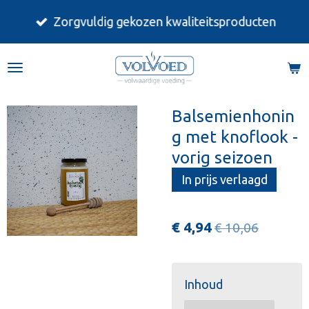
Ga
Zorgvuldig gekozen kwaliteitsproducten
direct
naar
de
hoofdinhoud
Balsemienhonin
g met knoflook -
vorig seizoen
In prijs verlaagd
€ 4,94
€ 10,06
Inhoud