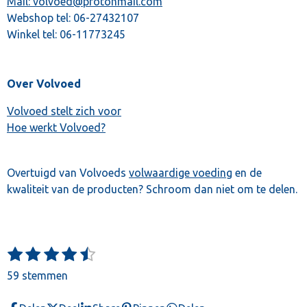
Mail: volvoed@protonmail.com
Webshop tel:
06-27432107
Winkel tel:
06-11773245
Over Volvoed
Volvoed stelt zich voor
Hoe werkt Volvoed?
Overtuigd van Volvoeds
volwaardige voeding
en de
kwaliteit van de producten? Schroom dan niet om te delen.
1
2
3
4
5
S
R
t
s
s
s
s
s
a
59 stemmen
e
t
t
t
t
t
t
m
e
e
e
e
e
m
i