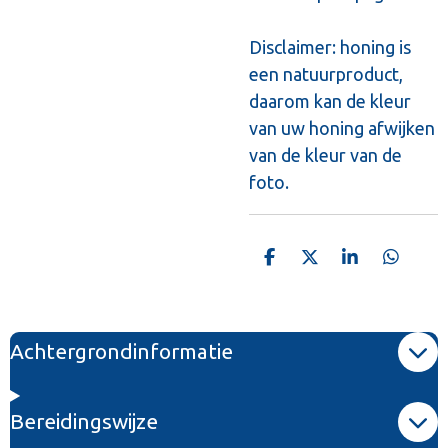
Disclaimer: honing is
een natuurproduct,
daarom kan de kleur
van uw honing afwijken
van de kleur van de
foto.
D
D
S
D
e
e
h
e
l
e
a
l
e
l
r
e
n
e
n
Achtergrondinformatie
Bereidingswijze