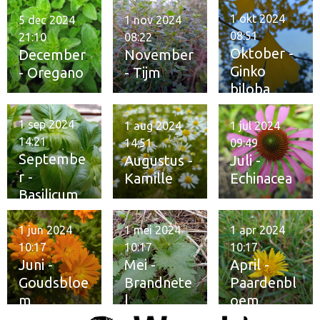
1 okt 2024
5 dec 2024
1 nov 2024
08:51
21:10
08:22
Oktober -
December
November
Ginko
- Oregano
- Tijm
biloba
1 sep 2024
1 aug 2024
1 jul 2024
14:21
14:51
09:49
Septembe
Augustus -
Juli -
r -
Kamille
Echinacea
Basilicum
1 jun 2024
1 mei 2024
1 apr 2024
10:17
10:17
10:17
Juni -
Mei -
April -
Goudsbloe
Brandnete
Paardenbl
m
l
oem