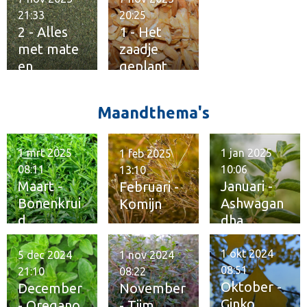
21:33
20:25
2 - Alles
1 - Het
met mate
zaadje
en
geplant
kwaliteit
Maandthema's
1 mrt 2025
1 jan 2025
1 feb 2025
08:11
10:06
13:10
Maart -
Januari -
Februari -
Bonenkrui
Ashwagan
Komijn
d
dha
1 okt 2024
5 dec 2024
1 nov 2024
08:51
21:10
08:22
Oktober -
December
November
Ginko
- Oregano
- Tijm