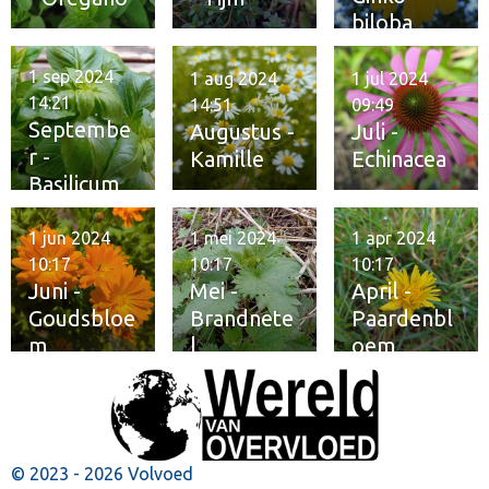
biloba
1 sep 2024
1 aug 2024
1 jul 2024
14:21
14:51
09:49
Septembe
Augustus -
Juli -
r -
Kamille
Echinacea
Basilicum
1 jun 2024
1 mei 2024
1 apr 2024
10:17
10:17
10:17
Juni -
Mei -
April -
Goudsbloe
Brandnete
Paardenbl
m
l
oem
© 2023 - 2026 Volvoed