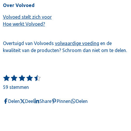
Over Volvoed
Volvoed stelt zich voor
Hoe werkt Volvoed?
Overtuigd van Volvoeds
volwaardige voeding
en de
kwaliteit van de producten? Schroom dan niet om te delen.
1
2
3
4
5
S
R
t
s
s
s
s
s
a
59 stemmen
e
t
t
t
t
t
t
m
e
e
e
e
e
m
i
Delen
Deel
Share
Pinnen
Delen
e
r
r
r
r
r
n
n
r
r
r
r
g
e
e
e
e
:
n
n
n
n
4