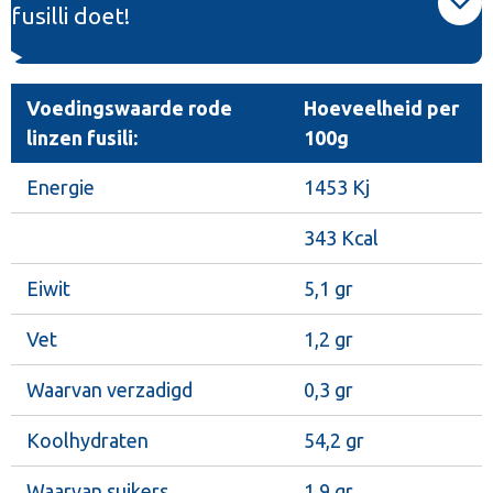
fusilli doet!
Voedingswaarde rode
Hoeveelheid per
linzen fusili:
100g
Energie
1453 Kj
343 Kcal
Eiwit
5,1 gr
Vet
1,2 gr
Waarvan verzadigd
0,3 gr
Koolhydraten
54,2 gr
Waarvan suikers
1,9 gr