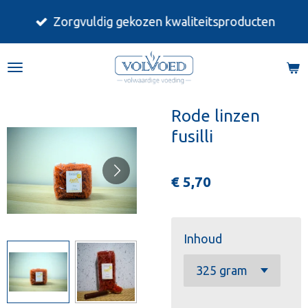
Ga
Zorgvuldig gekozen kwaliteitsproducten
direct
naar
de
hoofdinhoud
Rode linzen
fusilli
€ 5,70
Inhoud