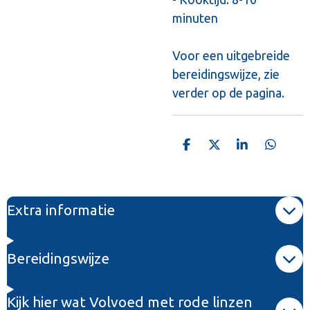
minuten
Voor een uitgebreide
bereidingswijze, zie
verder op de pagina.
D
D
S
D
e
e
h
e
l
e
a
l
e
l
r
e
n
e
n
Extra informatie
Bereidingswijze
Kijk hier wat Volvoed met rode linzen