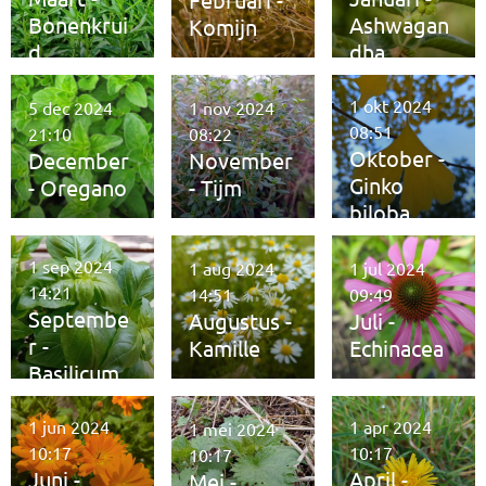
Bonenkrui
Ashwagan
Komijn
d
dha
1 okt 2024
5 dec 2024
1 nov 2024
08:51
21:10
08:22
Oktober -
December
November
Ginko
- Oregano
- Tijm
biloba
1 sep 2024
1 aug 2024
1 jul 2024
14:21
14:51
09:49
Septembe
Augustus -
Juli -
r -
Kamille
Echinacea
Basilicum
1 jun 2024
1 apr 2024
1 mei 2024
10:17
10:17
10:17
Juni -
April -
Mei -