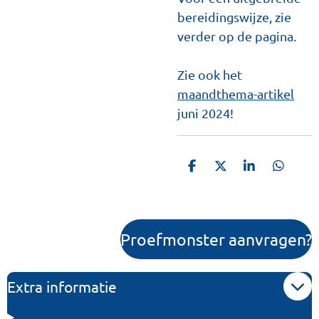
bereidingswijze, zie
verder op de pagina.
Zie ook het
maandthema-artikel
juni 2024!
D
D
S
D
e
e
h
e
l
e
a
l
e
l
r
e
n
e
n
Proefmonster aanvragen?
Extra informatie