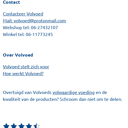
Contact
Contacteer Volvoed
Mail: volvoed@protonmail.com
Webshop tel:
06-27432107
Winkel tel:
06-11773245
Over Volvoed
Volvoed stelt zich voor
Hoe werkt Volvoed?
Overtuigd van Volvoeds
volwaardige voeding
en de
kwaliteit van de producten? Schroom dan niet om te delen.
1
2
3
4
5
S
R