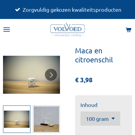
Ga
Zorgvuldig gekozen kwaliteitsproducten
direct
naar
de
hoofdinhoud
Maca en
citroenschil
€ 3,98
Inhoud