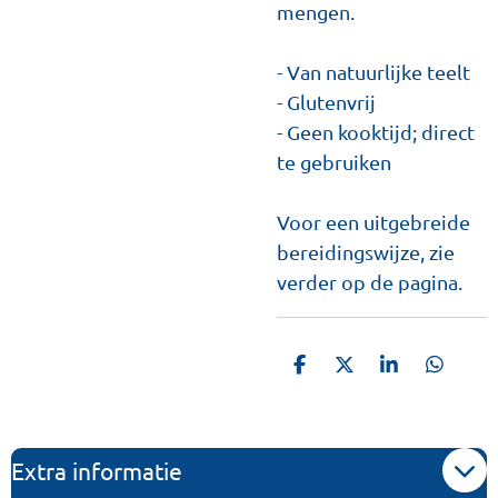
mengen.
- Van natuurlijke teelt
- Glutenvrij
- Geen kooktijd; direct
te gebruiken
Voor een uitgebreide
bereidingswijze, zie
verder op de pagina.
D
D
S
D
e
e
h
e
l
e
a
l
e
l
r
e
n
e
n
Extra informatie