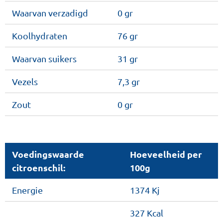
Waarvan verzadigd
0 gr
Koolhydraten
76 gr
Waarvan suikers
31 gr
Vezels
7,3 gr
Zout
0 gr
Voedingswaarde
Hoeveelheid per
citroenschil:
100g
Energie
1374 Kj
327 Kcal