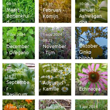
08:11
10:06
13:10
Maart -
Januari -
Februari -
Bonenkrui
Ashwagan
Komijn
d
dha
1 okt 2024
5 dec 2024
1 nov 2024
08:51
21:10
08:22
Oktober -
December
November
Ginko
- Oregano
- Tijm
biloba
1 sep 2024
1 aug 2024
1 jul 2024
14:21
14:51
09:49
Septembe
Augustus -
Juli -
r -
Kamille
Echinacea
Basilicum
1 jun 2024
1 apr 2024
1 mei 2024