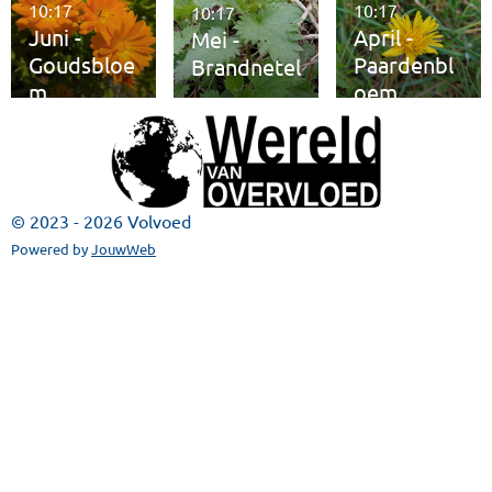
10:17
10:17
10:17
Juni -
April -
Mei -
Goudsbloe
Paardenbl
Brandnetel
m
oem
© 2023 - 2026 Volvoed
Powered by
JouwWeb