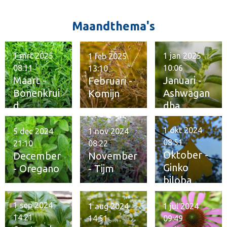
kwaliteit
Maandthema's
1 mrt 2025
1 jan 2025
1 feb 2025
08:11
10:06
13:10
Maart -
Januari -
Februari -
Bonenkrui
Ashwagan
Komijn
d
dha
1 okt 2024
5 dec 2024
1 nov 2024
08:51
21:10
08:22
Oktober -
December
November
Ginko
- Oregano
- Tijm
biloba
1 sep 2024
1 aug 2024
1 jul 2024
14:21
14:51
09:49