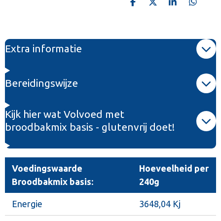
D
D
S
D
e
e
h
e
l
e
a
l
e
l
r
e
n
e
n
Extra informatie
Bereidingswijze
Kijk hier wat Volvoed met
broodbakmix basis - glutenvrij doet!
Voedingswaarde
Hoeveelheid per
Broodbakmix basis:
240g
Energie
3648,04 Kj