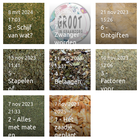
28 jan 2024
8 mrt 2024
21 nov 2023
17:46
17:03
15:26
7 -
8 - Schijf
6 -
Zwanger
van wat?
Ontgiften
worden
13 nov 2023
10 nov 2023
11 nov 2023
11:41
12:06
13:31
5 -
3 -
4 -
Stapelen
Factoren
Belangen
of
voor
verzamele
fitheid
n
7 nov 2023
7 nov 2023
21:33
20:25
2 - Alles
1 - Het
met mate
zaadje
en
geplant