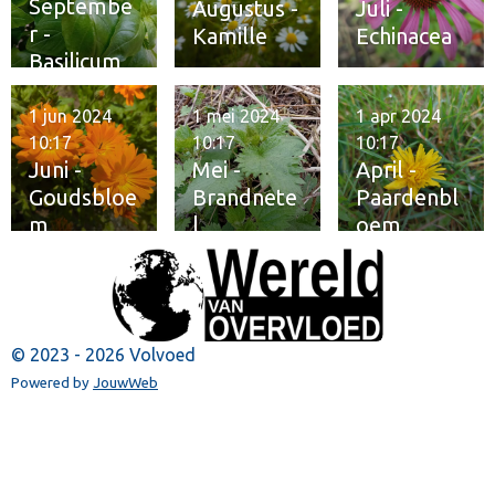
Septembe
Augustus -
Juli -
r -
Kamille
Echinacea
Basilicum
1 jun 2024
1 mei 2024
1 apr 2024
10:17
10:17
10:17
Juni -
Mei -
April -
Goudsbloe
Brandnete
Paardenbl
m
l
oem
© 2023 - 2026 Volvoed
Powered by
JouwWeb