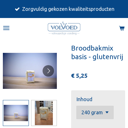
Ga
Zorgvuldig gekozen kwaliteitsproducten
direct
naar
de
hoofdinhoud
Broodbakmix
basis - glutenvrij
€ 5,25
Inhoud