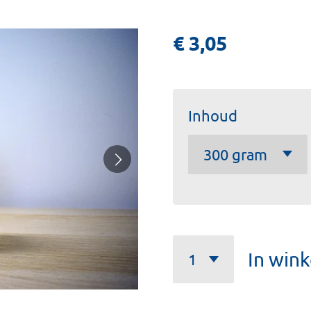
€ 3,05
Inhoud
In win