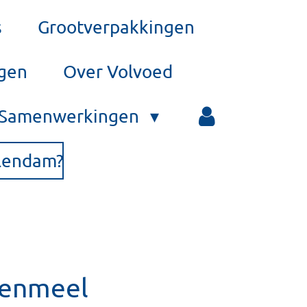
s
Grootverpakkingen
rgen
Over Volvoed
Samenwerkingen
olendam?
tenmeel