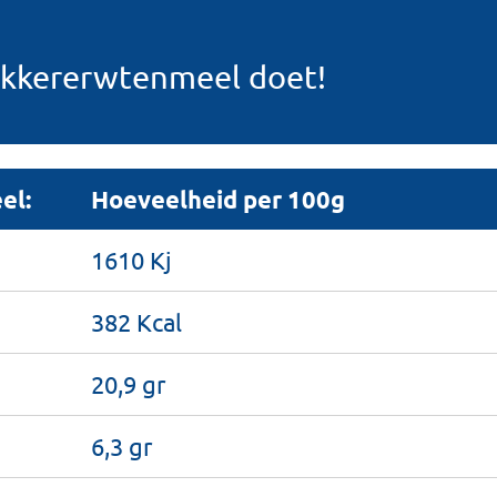
kikkererwtenmeel doet!
el:
Hoeveelheid per 100g
1610 Kj
382 Kcal
20,9 gr
6,3 gr