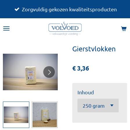
Ga
Zorgvuldig gekozen kwaliteitsproducten
direct
naar
de
hoofdinhoud
Gierstvlokken
€ 3,36
Inhoud