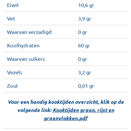
Eiwit
10,6 gr
Vet
3,9 gr
Waarvan verzadigd
0 gr
Koolhydraten
60 gr
Waarvan suikers
0 gr
Vezels
3,2 gr
Zout
0,01 gr
Voor een handig kooktijden overzicht, klik op de
volgende link:
Kooktijden graan, rijst en
graanvlokken.pdf