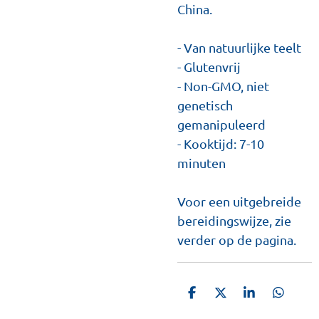
China.
- Van natuurlijke teelt
- Glutenvrij
- Non-GMO, niet
genetisch
gemanipuleerd
- Kooktijd: 7-10
minuten
Voor een uitgebreide
bereidingswijze, zie
verder op de pagina.
D
D
S
D
e
e
h
e