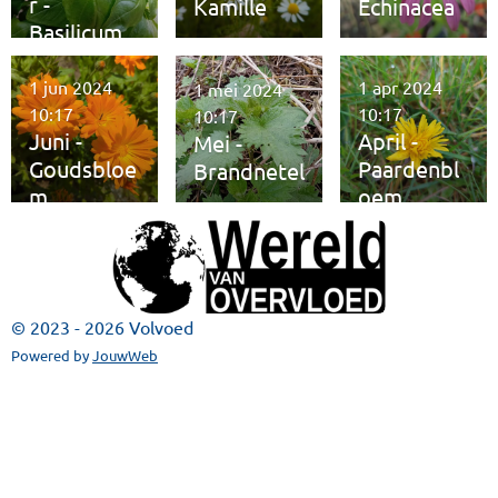
r -
Kamille
Echinacea
Basilicum
1 jun 2024
1 apr 2024
1 mei 2024
10:17
10:17
10:17
Juni -
April -
Mei -
Goudsbloe
Paardenbl
Brandnetel
m
oem
© 2023 - 2026 Volvoed
Powered by
JouwWeb