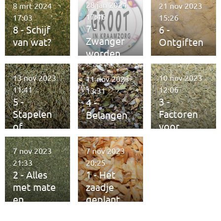
28 jan 2024
8 mrt 2024
21 nov 2023
17:46
17:03
15:26
7 -
8 - Schijf
6 -
Zwanger
van wat?
Ontgiften
worden
13 nov 2023
10 nov 2023
11 nov 2023
11:41
12:06
13:31
5 -
3 -
4 -
Stapelen
Factoren
Belangen
of
voor
verzamele
fitheid
n
7 nov 2023
7 nov 2023
21:33
20:25
2 - Alles
1 - Het
met mate
zaadje
en
geplant
kwaliteit