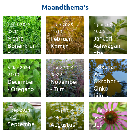
Maandthema's
1 mrt 2025
1 jan 2025
1 feb 2025
08:11
10:06
13:10
Maart -
Januari -
Februari -
Bonenkrui
Ashwagan
Komijn
d
dha
1 okt 2024
5 dec 2024
1 nov 2024
08:51
21:10
08:22
Oktober -
December
November
Ginko
- Oregano
- Tijm
biloba
1 sep 2024
1 aug 2024
1 jul 2024
14:21
14:51
09:49
Septembe
Augustus -
Juli -