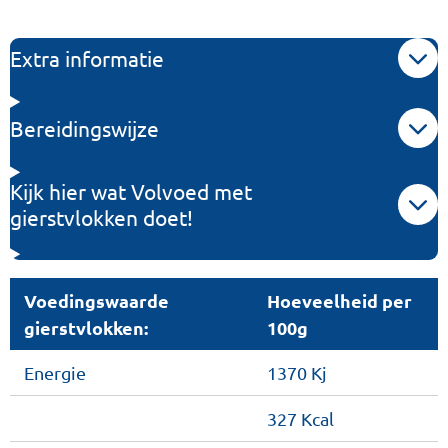
l
e
a
l
e
l
r
e
n
e
n
Extra informatie
Bereidingswijze
Kijk hier wat Volvoed met
gierstvlokken doet!
Voedingswaarde
Hoeveelheid per
gierstvlokken:
100g
Energie
1370 Kj
327 Kcal