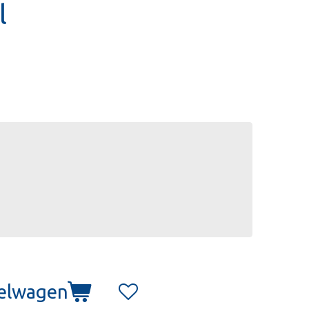
l
kelwagen