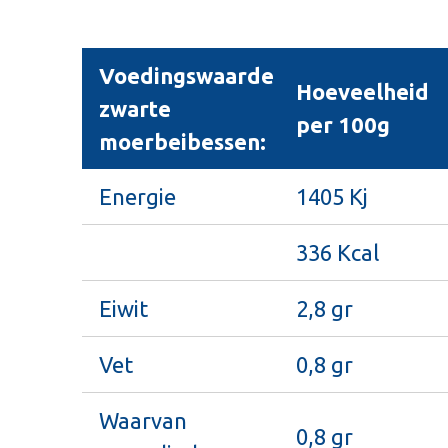
Voedingswaarde
Hoeveelheid
zwarte
per 100g
moerbeibessen:
Energie
1405 Kj
336 Kcal
Eiwit
2,8 gr
Vet
0,8 gr
Waarvan
0,8 gr