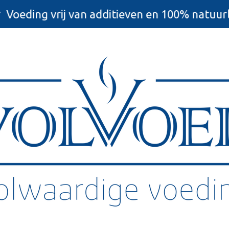
Voeding vrij van additieven en 100% natuurl