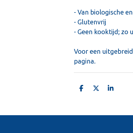
- Van biologische en
- Glutenvrij
- Geen kooktijd; zo 
Voor een uitgebreid
pagina.
D
D
S
e
e
h
l
e
a
e
l
r
n
e