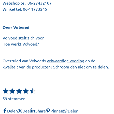
Webshop tel:
06-27432107
Winkel tel:
06-11773245
Over Volvoed
Volvoed stelt zich voor
Hoe werkt Volvoed?
Overtuigd van Volvoeds
volwaardige voeding
en de
kwaliteit van de producten? Schroom dan niet om te delen.
1
2
3
4
5
S
R
t
s
s
s
s
s
a
59 stemmen
e
t
t
t
t
t
t
m
e
e
e
e
e
i
m
Delen
Deel
Share
Pinnen
Delen