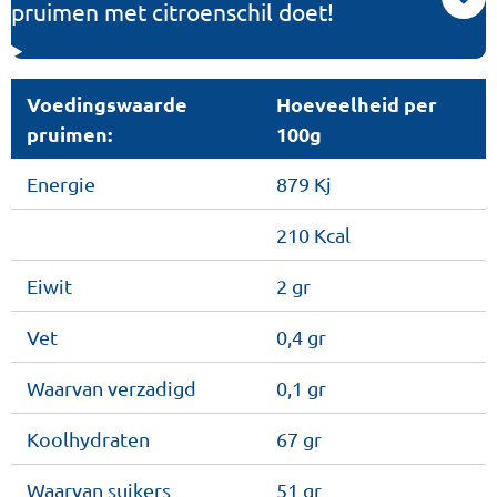
pruimen met citroenschil doet!
Voedingswaarde
Hoeveelheid per
pruimen:
100g
Energie
879 Kj
210 Kcal
Eiwit
2 gr
Vet
0,4 gr
Waarvan verzadigd
0,1 gr
Koolhydraten
67 gr
Waarvan suikers
51 gr