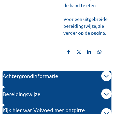
de hand te eten
Voor een uitgebreide
bereidingswijze, zie
verder op de pagina.
D
D
S
D
e
e
h
e
l
e
a
l
e
l
r
e
n
e
n
Achtergrondinformatie
Bereidingswijze
Kijk hier wat Volvoed met ontpitte