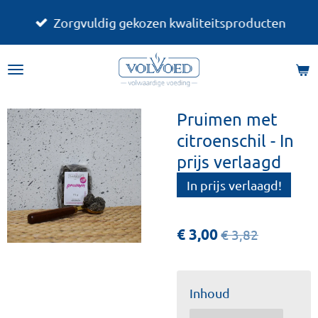
Ga
Zorgvuldig gekozen kwaliteitsproducten
direct
naar
de
hoofdinhoud
Pruimen met
citroenschil - In
prijs verlaagd
In prijs verlaagd!
€ 3,00
€ 3,82
Inhoud