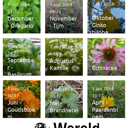
1 okt 2024
5 dec 2024
1 nov 2024
08:51
21:10
08:22
Oktober -
December
November
Ginko
- Oregano
- Tijm
biloba
1 sep 2024
1 aug 2024
1 jul 2024
14:21
14:51
09:49
Septembe
Augustus -
Juli -
r -
Kamille
Echinacea
Basilicum
1 jun 2024
1 apr 2024
1 mei 2024
10:17
10:17
10:17
Juni -
April -
Mei -
Goudsbloe
Paardenbl
Brandnetel
m
oem