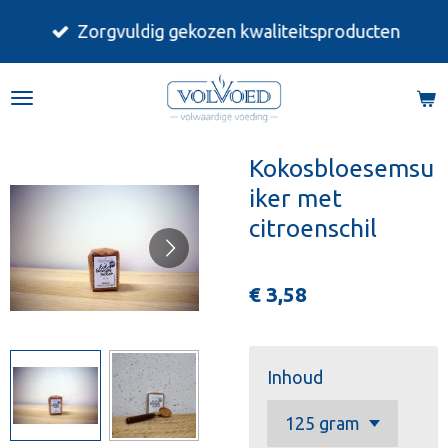
Ga
Zorgvuldig gekozen kwaliteitsproducten
direct
naar
de
hoofdinhoud
Kokosbloesemsu
iker met
citroenschil
€ 3,58
Inhoud