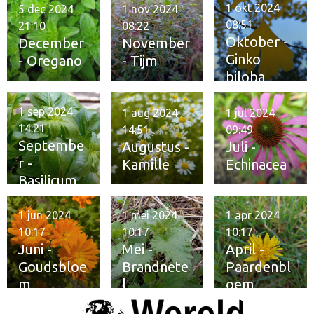
1 okt 2024
5 dec 2024
1 nov 2024
08:51
21:10
08:22
Oktober -
December
November
Ginko
- Oregano
- Tijm
biloba
1 sep 2024
1 aug 2024
1 jul 2024
14:21
14:51
09:49
Septembe
Augustus -
Juli -
r -
Kamille
Echinacea
Basilicum
1 jun 2024
1 mei 2024
1 apr 2024
10:17
10:17
10:17
Juni -
Mei -
April -
Goudsbloe
Brandnete
Paardenbl
m
l
oem