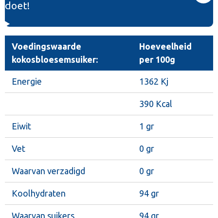
doet!
Voedingswaarde
Hoeveelheid
kokosbloesemsuiker:
per 100g
Energie
1362 Kj
390 Kcal
Eiwit
1 gr
Vet
0 gr
Waarvan verzadigd
0 gr
Koolhydraten
94 gr
Waarvan suikers
94 gr