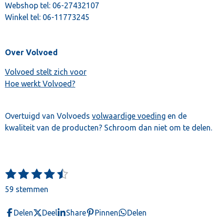
Webshop tel:
06-27432107
Winkel tel:
06-11773245
Over Volvoed
Volvoed stelt zich voor
Hoe werkt Volvoed?
Overtuigd van Volvoeds
volwaardige voeding
en de
kwaliteit van de producten? Schroom dan niet om te delen.
1
2
3
4
5
S
R
t
s
s
s
s
s
a
59 stemmen
e
t
t
t
t
t
t
m
e
e
e
e
e
m
i
Delen
Deel
Share
Pinnen
Delen
e