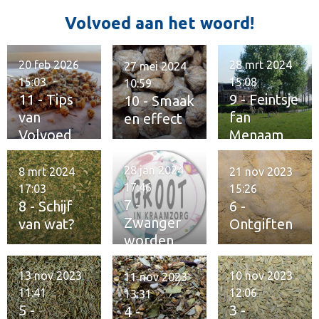
t
Volvoed aan het woord!
e
r
r
20 feb 2026
28 mrt 2024
27 mei 2024
e
15:03
15:08
10:59
n
11 - Tips
9 - Feintsje
10 - Smaak
van
fan
en effect
Volvoed
Menaam
28 jan 2024
8 mrt 2024
21 nov 2023
17:46
17:03
15:26
7 -
8 - Schijf
6 -
Zwanger
van wat?
Ontgiften
worden
13 nov 2023
10 nov 2023
11 nov 2023
11:41
12:06
13:31
5 -
3 -
4 -