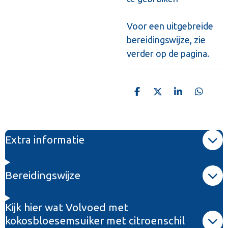
Voor een uitgebreide
bereidingswijze, zie
verder op de pagina.
D
D
S
D
e
e
h
e
l
e
a
l
e
l
r
e
n
e
n
Extra informatie
Bereidingswijze
Kijk hier wat Volvoed met
kokosbloesemsuiker met citroenschil