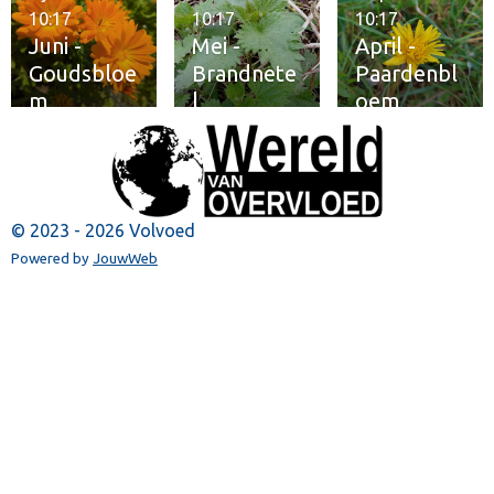
10:17
10:17
10:17
Juni -
Mei -
April -
Goudsbloe
Brandnete
Paardenbl
m
l
oem
© 2023 - 2026 Volvoed
Powered by
JouwWeb