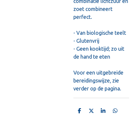
combinatie lichtzuur en
zoet combineert
perfect.
- Van biologische teelt
- Glutenvrij
- Geen kooktijd; zo uit
de hand te eten
Voor een uitgebreide
bereidingswijze, zie
verder op de pagina.
D
D
S
D
e
e
h
e
l
e
a
l
e
l
r
e