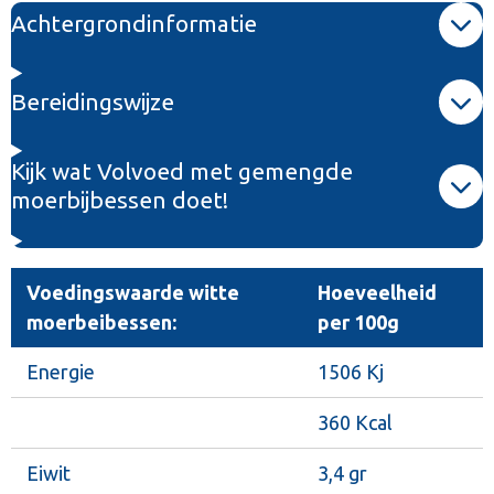
n
e
n
Achtergrondinformatie
Bereidingswijze
Kijk wat Volvoed met gemengde
moerbijbessen doet!
Voedingswaarde witte
Hoeveelheid
moerbeibessen:
per 100g
Energie
1506 Kj
360 Kcal
Eiwit
3,4 gr