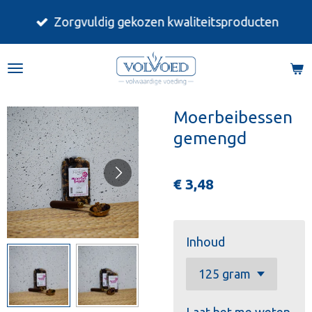
Ga
Zorgvuldig gekozen kwaliteitsproducten
direct
naar
de
hoofdinhoud
Moerbeibessen
gemengd
€ 3,48
Inhoud