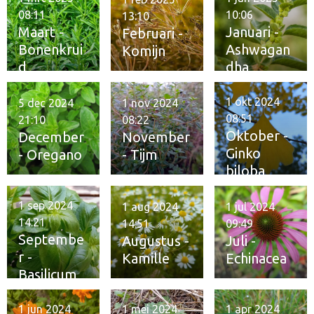
08:11
10:06
13:10
Maart -
Januari -
Februari -
Bonenkrui
Ashwagan
Komijn
d
dha
1 okt 2024
5 dec 2024
1 nov 2024
08:51
21:10
08:22
Oktober -
December
November
Ginko
- Oregano
- Tijm
biloba
1 sep 2024
1 aug 2024
1 jul 2024
14:21
14:51
09:49
Septembe
Augustus -
Juli -
r -
Kamille
Echinacea
Basilicum
1 jun 2024
1 mei 2024
1 apr 2024